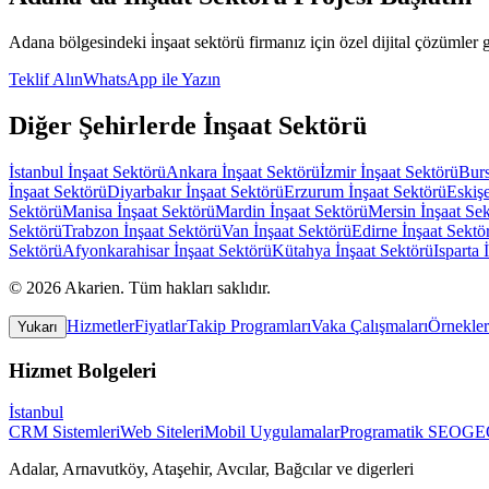
Adana
bölgesindeki
i̇nşaat sektörü
firmanız için özel dijital çözümler g
Teklif Alın
WhatsApp ile Yazın
Diğer Şehirlerde
İnşaat Sektörü
İstanbul
İnşaat Sektörü
Ankara
İnşaat Sektörü
İzmir
İnşaat Sektörü
Bur
İnşaat Sektörü
Diyarbakır
İnşaat Sektörü
Erzurum
İnşaat Sektörü
Eskişe
Sektörü
Manisa
İnşaat Sektörü
Mardin
İnşaat Sektörü
Mersin
İnşaat Se
Sektörü
Trabzon
İnşaat Sektörü
Van
İnşaat Sektörü
Edirne
İnşaat Sektö
Sektörü
Afyonkarahisar
İnşaat Sektörü
Kütahya
İnşaat Sektörü
Isparta
©
2026
Akarien
.
Tüm hakları saklıdır.
Hizmetler
Fiyatlar
Takip Programları
Vaka Çalışmaları
Örnekler
Yukarı
Hizmet Bolgeleri
İstanbul
CRM Sistemleri
Web Siteleri
Mobil Uygulamalar
Programatik SEO
GEO
Adalar, Arnavutköy, Ataşehir, Avcılar, Bağcılar
ve digerleri