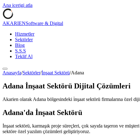
Ana icerigi atla
AKARIEN
Software & Digital
Hizmetler
Sektörler
Blog
S.S.S
Teklif Al
Anasayfa
/
Sektörler
/
İnşaat Sektörü
/
Adana
Adana
İnşaat Sektörü
Dijital Çözümleri
Akarien olarak
Adana
bölgesindeki
i̇nşaat sektörü
firmalarına özel dij
Adana
'da
İnşaat Sektörü
İnşaat sektörü, karmaşık proje süreçleri, çok sayıda taşeron ve müşteri 
sektöre özel yazılım çözümleri geliştiriyoruz.