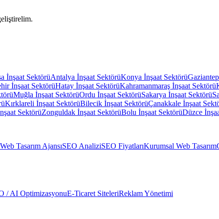
eliştirelim.
sa
İnşaat Sektörü
Antalya
İnşaat Sektörü
Konya
İnşaat Sektörü
Gaziantep
hir
İnşaat Sektörü
Hatay
İnşaat Sektörü
Kahramanmaraş
İnşaat Sektörü
ktörü
Muğla
İnşaat Sektörü
Ordu
İnşaat Sektörü
Sakarya
İnşaat Sektörü
S
rü
Kırklareli
İnşaat Sektörü
Bilecik
İnşaat Sektörü
Çanakkale
İnşaat Sekt
İnşaat Sektörü
Zonguldak
İnşaat Sektörü
Bolu
İnşaat Sektörü
Düzce
İnşa
Web Tasarım Ajansı
SEO Analizi
SEO Fiyatları
Kurumsal Web Tasarım
 / AI Optimizasyonu
E-Ticaret Siteleri
Reklam Yönetimi