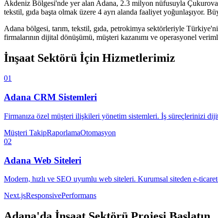
Akdeniz Bölgesi'nde yer alan Adana, 2.3 milyon nüfusuyla Çukurova böl
tekstil, gıda başta olmak üzere 4 ayrı alanda faaliyet yoğunlaşıyor. B
Adana
bölgesi,
tarım, tekstil, gıda, petrokimya
sektörleriyle Türkiye'n
firmalarının dijital dönüşümü, müşteri kazanımı ve operasyonel verimlil
İnşaat Sektörü
İçin Hizmetlerimiz
01
Adana
CRM Sistemleri
Firmanıza özel müşteri ilişkileri yönetim sistemleri. İş süreçlerinizi diji
Müşteri Takip
Raporlama
Otomasyon
02
Adana
Web Siteleri
Modern, hızlı ve SEO uyumlu web siteleri. Kurumsal siteden e-ticaret
Next.js
Responsive
Performans
Adana
'da
İnşaat Sektörü
Projesi Başlatın