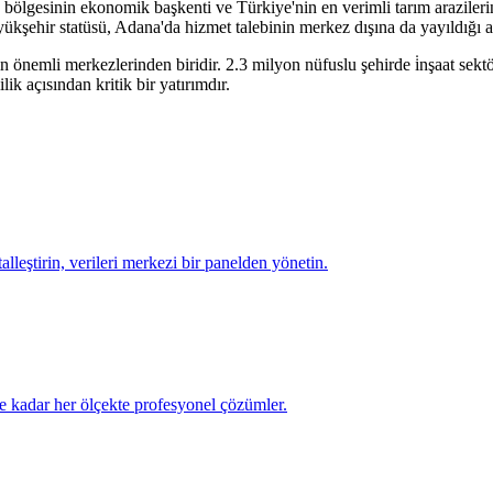
gesinin ekonomik başkenti ve Türkiye'nin en verimli tarım arazilerinin
üyükşehir statüsü, Adana'da hizmet talebinin merkez dışına da yayıldığı 
in önemli merkezlerinden biridir.
2.3 milyon
nüfuslu şehirde
i̇nşaat sekt
ik açısından kritik bir yatırımdır.
talleştirin, verileri merkezi bir panelden yönetin.
e kadar her ölçekte profesyonel çözümler.