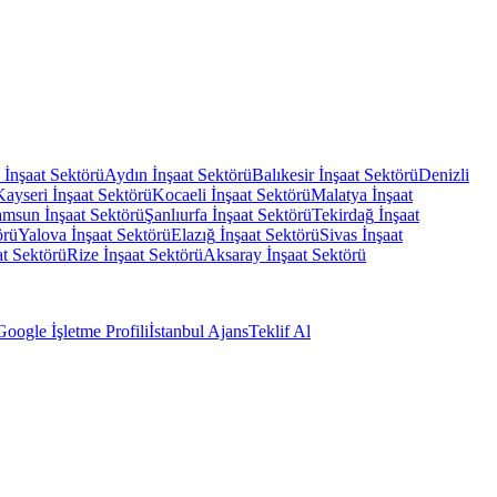
İnşaat Sektörü
Aydın
İnşaat Sektörü
Balıkesir
İnşaat Sektörü
Denizli
Kayseri
İnşaat Sektörü
Kocaeli
İnşaat Sektörü
Malatya
İnşaat
amsun
İnşaat Sektörü
Şanlıurfa
İnşaat Sektörü
Tekirdağ
İnşaat
örü
Yalova
İnşaat Sektörü
Elazığ
İnşaat Sektörü
Sivas
İnşaat
at Sektörü
Rize
İnşaat Sektörü
Aksaray
İnşaat Sektörü
Google İşletme Profili
İstanbul Ajans
Teklif Al