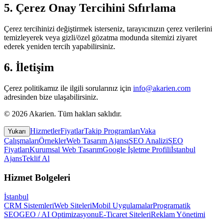
5. Çerez Onay Tercihini Sıfırlama
Çerez tercihinizi değiştirmek isterseniz, tarayıcınızın çerez verilerini
temizleyerek veya gizli/özel gözatma modunda sitemizi ziyaret
ederek yeniden tercih yapabilirsiniz.
6. İletişim
Çerez politikamız ile ilgili sorularınız için
info@akarien.com
adresinden bize ulaşabilirsiniz.
©
2026
Akarien
.
Tüm hakları saklıdır.
Hizmetler
Fiyatlar
Takip Programları
Vaka
Yukarı
Çalışmaları
Örnekler
Web Tasarım Ajansı
SEO Analizi
SEO
Fiyatları
Kurumsal Web Tasarım
Google İşletme Profili
İstanbul
Ajans
Teklif Al
Hizmet Bolgeleri
İstanbul
CRM Sistemleri
Web Siteleri
Mobil Uygulamalar
Programatik
SEO
GEO / AI Optimizasyonu
E-Ticaret Siteleri
Reklam Yönetimi