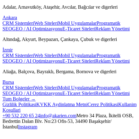
Adalar, Arnavutköy, Ataşehir, Avcılar, Bağcılar
ve digerleri
Ankara
CRM Sistemleri
Web Siteleri
Mobil Uygulamalar
Programatik
SEO
GEO / AI Optimizasyonu
E-Ticaret Siteleri
Reklam Yönetimi
Altındağ, Akyurt, Beypazarı, Çankaya, Çubuk
ve digerleri
İzmir
CRM Sistemleri
Web Siteleri
Mobil Uygulamalar
Programatik
SEO
GEO / AI Optimizasyonu
E-Ticaret Siteleri
Reklam Yönetimi
Aliağa, Balçova, Bayraklı, Bergama, Bornova
ve digerleri
Bursa
CRM Sistemleri
Web Siteleri
Mobil Uygulamalar
Programatik
SEO
GEO / AI Optimizasyonu
E-Ticaret Siteleri
Reklam Yönetimi
Tum Bolgeler →
Gizlilik Politikasi
KVKK Aydinlatma Metni
Cerez Politikasi
Kullanim
Kosullari
+90 532 220 65 24
info@akarien.com
Metro 34 Plaza, İkitelli OSB,
Bedrettin Dalan Blv. No:23 Ofis-53, 34490 Başakşehir/
İstanbul
Instagram