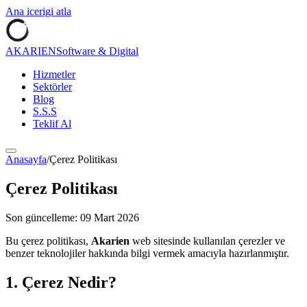
Ana icerigi atla
AKARIEN
Software & Digital
Hizmetler
Sektörler
Blog
S.S.S
Teklif Al
Anasayfa
/
Çerez Politikası
Çerez Politikası
Son güncelleme: 09 Mart 2026
Bu çerez politikası,
Akarien
web sitesinde kullanılan çerezler ve
benzer teknolojiler hakkında bilgi vermek amacıyla hazırlanmıştır.
1. Çerez Nedir?