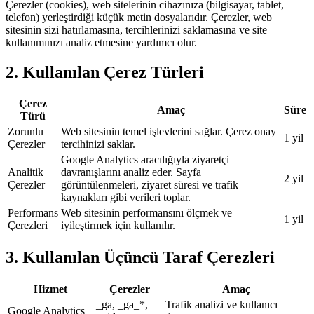
Çerezler (cookies), web sitelerinin cihazınıza (bilgisayar, tablet,
telefon) yerleştirdiği küçük metin dosyalarıdır. Çerezler, web
sitesinin sizi hatırlamasına, tercihlerinizi saklamasına ve site
kullanımınızı analiz etmesine yardımcı olur.
2. Kullanılan Çerez Türleri
Çerez
Amaç
Süre
Türü
Zorunlu
Web sitesinin temel işlevlerini sağlar. Çerez onay
1 yil
Çerezler
tercihinizi saklar.
Google Analytics aracılığıyla ziyaretçi
Analitik
davranışlarını analiz eder. Sayfa
2 yil
Çerezler
görüntülenmeleri, ziyaret süresi ve trafik
kaynakları gibi verileri toplar.
Performans
Web sitesinin performansını ölçmek ve
1 yil
Çerezleri
iyileştirmek için kullanılır.
3. Kullanılan Üçüncü Taraf Çerezleri
Hizmet
Çerezler
Amaç
_ga, _ga_*,
Trafik analizi ve kullanıcı
Google Analytics