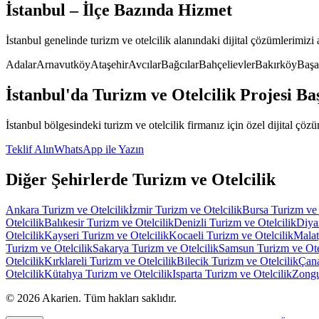
İstanbul
– İlçe Bazında Hizmet
İstanbul
genelinde
turizm ve otelcilik
alanındaki dijital çözümlerimizi 
Adalar
Arnavutköy
Ataşehir
Avcılar
Bağcılar
Bahçelievler
Bakırköy
Başa
İstanbul
'da
Turizm ve Otelcilik
Projesi Baş
İstanbul
bölgesindeki
turizm ve otelcilik
firmanız için özel dijital çözü
Teklif Alın
WhatsApp ile Yazın
Diğer Şehirlerde
Turizm ve Otelcilik
Ankara
Turizm ve Otelcilik
İzmir
Turizm ve Otelcilik
Bursa
Turizm ve 
Otelcilik
Balıkesir
Turizm ve Otelcilik
Denizli
Turizm ve Otelcilik
Diya
Otelcilik
Kayseri
Turizm ve Otelcilik
Kocaeli
Turizm ve Otelcilik
Mala
Turizm ve Otelcilik
Sakarya
Turizm ve Otelcilik
Samsun
Turizm ve Ote
Otelcilik
Kırklareli
Turizm ve Otelcilik
Bilecik
Turizm ve Otelcilik
Çan
Otelcilik
Kütahya
Turizm ve Otelcilik
Isparta
Turizm ve Otelcilik
Zong
©
2026
Akarien
.
Tüm hakları saklıdır.