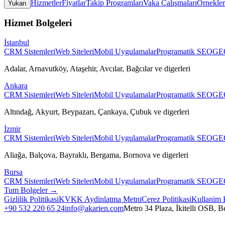
Hizmetler
Fiyatlar
Takip Programları
Vaka Çalışmaları
Örnekler
Yukarı
Hizmet Bolgeleri
İstanbul
CRM Sistemleri
Web Siteleri
Mobil Uygulamalar
Programatik SEO
GEO
Adalar, Arnavutköy, Ataşehir, Avcılar, Bağcılar
ve digerleri
Ankara
CRM Sistemleri
Web Siteleri
Mobil Uygulamalar
Programatik SEO
GEO
Altındağ, Akyurt, Beypazarı, Çankaya, Çubuk
ve digerleri
İzmir
CRM Sistemleri
Web Siteleri
Mobil Uygulamalar
Programatik SEO
GEO
Aliağa, Balçova, Bayraklı, Bergama, Bornova
ve digerleri
Bursa
CRM Sistemleri
Web Siteleri
Mobil Uygulamalar
Programatik SEO
GEO
Tum Bolgeler →
Gizlilik Politikasi
KVKK Aydinlatma Metni
Cerez Politikasi
Kullanim 
+90 532 220 65 24
info@akarien.com
Metro 34 Plaza, İkitelli OSB, B