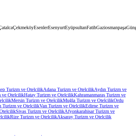
Çatalca
Çekmeköy
Esenler
Esenyurt
Eyüpsultan
Fatih
Gaziosmanpaşa
Güng
tep
Turizm ve Otelcilik
Adana
Turizm ve Otelcilik
Aydın
Turizm ve
 ve Otelcilik
Hatay
Turizm ve Otelcilik
Kahramanmaraş
Turizm ve
lcilik
Mersin
Turizm ve Otelcilik
Muğla
Turizm ve Otelcilik
Ordu
n
Turizm ve Otelcilik
Van
Turizm ve Otelcilik
Edirne
Turizm ve
Otelcilik
Sivas
Turizm ve Otelcilik
Afyonkarahisar
Turizm ve
lcilik
Rize
Turizm ve Otelcilik
Aksaray
Turizm ve Otelcilik