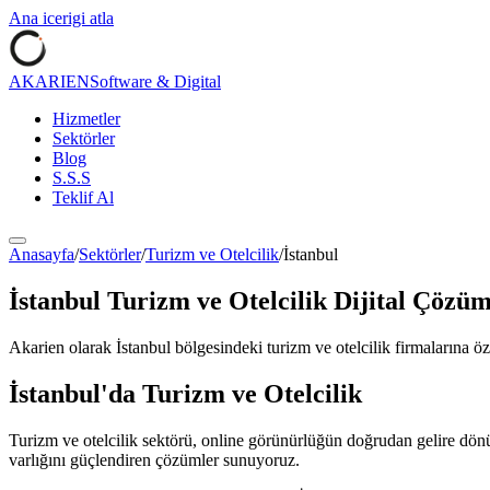
Ana icerigi atla
AKARIEN
Software & Digital
Hizmetler
Sektörler
Blog
S.S.S
Teklif Al
Anasayfa
/
Sektörler
/
Turizm ve Otelcilik
/
İstanbul
İstanbul
Turizm ve Otelcilik
Dijital Çözüm
Akarien olarak
İstanbul
bölgesindeki
turizm ve otelcilik
firmalarına öz
İstanbul
'da
Turizm ve Otelcilik
Turizm ve otelcilik sektörü, online görünürlüğün doğrudan gelire dönü
varlığını güçlendiren çözümler sunuyoruz.