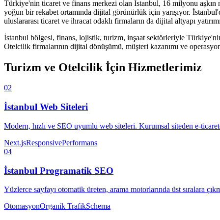
Türkiye'nin ticaret ve finans merkezi olan İstanbul, 16 milyonu aşkın nü
yoğun bir rekabet ortamında dijital görünürlük için yarışıyor. İstanbul
uluslararası ticaret ve ihracat odaklı firmaların da dijital altyapı yatırı
İstanbul
bölgesi,
finans, lojistik, turizm, inşaat
sektörleriyle Türkiye'ni
Otelcilik
firmalarının dijital dönüşümü, müşteri kazanımı ve operasyonel
Turizm ve Otelcilik
İçin Hizmetlerimiz
02
İstanbul
Web Siteleri
Modern, hızlı ve SEO uyumlu web siteleri. Kurumsal siteden e-ticaret
Next.js
Responsive
Performans
04
İstanbul
Programatik SEO
Yüzlerce sayfayı otomatik üreten, arama motorlarında üst sıralara çık
Otomasyon
Organik Trafik
Schema