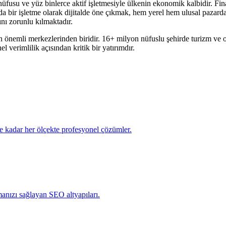
fusu ve yüz binlerce aktif işletmesiyle ülkenin ekonomik kalbidir. Finans 
'da bir işletme olarak dijitalde öne çıkmak, hem yerel hem ulusal pazard
mını zorunlu kılmaktadır.
n önemli merkezlerinden biridir.
16+ milyon
nüfuslu şehirde
turizm ve o
 verimlilik açısından kritik bir yatırımdır.
e kadar her ölçekte profesyonel çözümler.
manızı sağlayan SEO altyapıları.