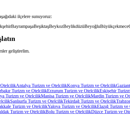
aşağıdaki ilçelere sunuyoruz:
kşehir
Bayrampaşa
Beşiktaş
Beykoz
Beylikdüzü
Beyoğlu
Büyükçekmece
latın
mler geliştirelim.
Otelcilik
Antalya
Turizm ve Otelcilik
Konya
Turizm ve Otelcilik
Gazian
rbakır
Turizm ve Otelcilik
Erzurum
Turizm ve Otelcilik
Eskişehir
Turizm
tya
Turizm ve Otelcilik
Manisa
Turizm ve Otelcilik
Mardin
Turizm ve Ote
lcilik
Şanlıurfa
Turizm ve Otelcilik
Tekirdağ
Turizm ve Otelcilik
Trabzo
akkale
Turizm ve Otelcilik
Yalova
Turizm ve Otelcilik
Elazığ
Turizm ve 
uldak
Turizm ve Otelcilik
Bolu
Turizm ve Otelcilik
Düzce
Turizm ve Ote