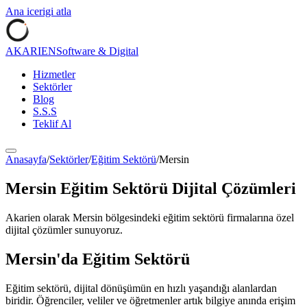
Ana icerigi atla
AKARIEN
Software & Digital
Hizmetler
Sektörler
Blog
S.S.S
Teklif Al
Anasayfa
/
Sektörler
/
Eğitim Sektörü
/
Mersin
Mersin
Eğitim Sektörü
Dijital Çözümleri
Akarien olarak
Mersin
bölgesindeki
eğitim sektörü
firmalarına özel
dijital çözümler sunuyoruz.
Mersin
'da
Eğitim Sektörü
Eğitim sektörü, dijital dönüşümün en hızlı yaşandığı alanlardan
biridir. Öğrenciler, veliler ve öğretmenler artık bilgiye anında erişim