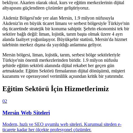
bekliyor. Akarien olarak okul, kurs ve eğitim merkezlerinin dijital
altyapısını güçlendiren çözümler geliştiriyoruz.
Akdeniz Bölgesi'nde yer alan Mersin, 1.9 milyon nüfusuyla
Akdeniz'in en büyük ticaret limanı ve serbest bölgesiyle Türkiye'nin
dış ticaretinde stratejik bir konuma sahiptir. Şehrin ekonomisi tek bir
sektöre bağlı değil: liman, lojistik, tarım başta olmak üzere 4 ayrı
alanda faaliyet yoğunlaşıyor. Büyükşehir statüsü, Mersin'da hizmet
talebinin merkez dışına da yayıldığı anlamına geliyor.
Mersin
bölgesi,
liman, lojistik, tarım, serbest bölge
sektörleriyle
Türkiye'nin önemli merkezlerinden biridir.
1.9 milyon
nüfuslu
şehirde
eğitim sektörü
alanında dijital rekabet her geçen gün
artmaktadır.
Eğitim Sektörü
firmalarının dijital dönüşümü, müşteri
kazanımı ve operasyonel verimlilik açısından kritik bir yatırımdır.
Eğitim Sektörü
İçin Hizmetlerimiz
02
Mersin
Web Siteleri
Modern, hızlı ve SEO uyumlu web siteleri. Kurumsal siteden e-
ticarete kadar her ölçekte profesyonel çözümler.