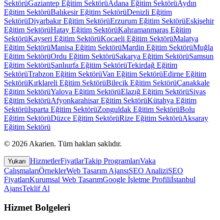
Sektörü
Gaziantep
Eğitim Sektörü
Adana
Eğitim Sektörü
Aydın
Eğitim Sektörü
Balıkesir
Eğitim Sektörü
Denizli
Eğitim
Sektörü
Diyarbakır
Eğitim Sektörü
Erzurum
Eğitim Sektörü
Eskişehir
Eğitim Sektörü
Hatay
Eğitim Sektörü
Kahramanmaraş
Eğitim
Sektörü
Kayseri
Eğitim Sektörü
Kocaeli
Eğitim Sektörü
Malatya
Eğitim Sektörü
Manisa
Eğitim Sektörü
Mardin
Eğitim Sektörü
Muğla
Eğitim Sektörü
Ordu
Eğitim Sektörü
Sakarya
Eğitim Sektörü
Samsun
Eğitim Sektörü
Şanlıurfa
Eğitim Sektörü
Tekirdağ
Eğitim
Sektörü
Trabzon
Eğitim Sektörü
Van
Eğitim Sektörü
Edirne
Eğitim
Sektörü
Kırklareli
Eğitim Sektörü
Bilecik
Eğitim Sektörü
Çanakkale
Eğitim Sektörü
Yalova
Eğitim Sektörü
Elazığ
Eğitim Sektörü
Sivas
Eğitim Sektörü
Afyonkarahisar
Eğitim Sektörü
Kütahya
Eğitim
Sektörü
Isparta
Eğitim Sektörü
Zonguldak
Eğitim Sektörü
Bolu
Eğitim Sektörü
Düzce
Eğitim Sektörü
Rize
Eğitim Sektörü
Aksaray
Eğitim Sektörü
©
2026
Akarien
.
Tüm hakları saklıdır.
Hizmetler
Fiyatlar
Takip Programları
Vaka
Yukarı
Çalışmaları
Örnekler
Web Tasarım Ajansı
SEO Analizi
SEO
Fiyatları
Kurumsal Web Tasarım
Google İşletme Profili
İstanbul
Ajans
Teklif Al
Hizmet Bolgeleri