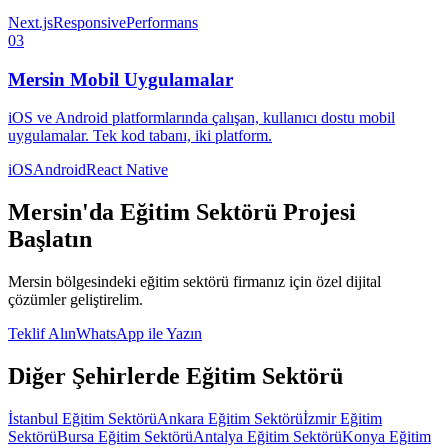
Next.js
Responsive
Performans
03
Mersin
Mobil Uygulamalar
iOS ve Android platformlarında çalışan, kullanıcı dostu mobil
uygulamalar. Tek kod tabanı, iki platform.
iOS
Android
React Native
Mersin
'da
Eğitim Sektörü
Projesi
Başlatın
Mersin
bölgesindeki
eğitim sektörü
firmanız için özel dijital
çözümler geliştirelim.
Teklif Alın
WhatsApp ile Yazın
Diğer Şehirlerde
Eğitim Sektörü
İstanbul
Eğitim Sektörü
Ankara
Eğitim Sektörü
İzmir
Eğitim
Sektörü
Bursa
Eğitim Sektörü
Antalya
Eğitim Sektörü
Konya
Eğitim