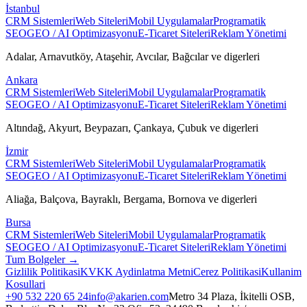
İstanbul
CRM Sistemleri
Web Siteleri
Mobil Uygulamalar
Programatik
SEO
GEO / AI Optimizasyonu
E-Ticaret Siteleri
Reklam Yönetimi
Adalar, Arnavutköy, Ataşehir, Avcılar, Bağcılar
ve digerleri
Ankara
CRM Sistemleri
Web Siteleri
Mobil Uygulamalar
Programatik
SEO
GEO / AI Optimizasyonu
E-Ticaret Siteleri
Reklam Yönetimi
Altındağ, Akyurt, Beypazarı, Çankaya, Çubuk
ve digerleri
İzmir
CRM Sistemleri
Web Siteleri
Mobil Uygulamalar
Programatik
SEO
GEO / AI Optimizasyonu
E-Ticaret Siteleri
Reklam Yönetimi
Aliağa, Balçova, Bayraklı, Bergama, Bornova
ve digerleri
Bursa
CRM Sistemleri
Web Siteleri
Mobil Uygulamalar
Programatik
SEO
GEO / AI Optimizasyonu
E-Ticaret Siteleri
Reklam Yönetimi
Tum Bolgeler →
Gizlilik Politikasi
KVKK Aydinlatma Metni
Cerez Politikasi
Kullanim
Kosullari
+90 532 220 65 24
info@akarien.com
Metro 34 Plaza, İkitelli OSB,