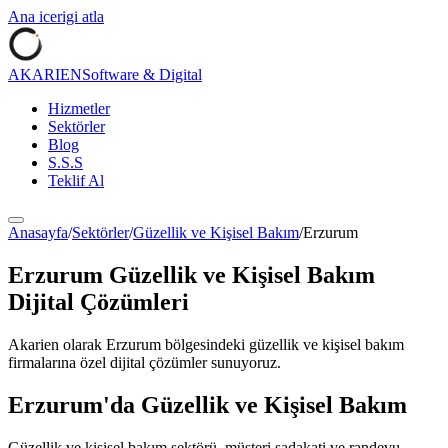
Ana icerigi atla
AKARIEN
Software & Digital
Hizmetler
Sektörler
Blog
S.S.S
Teklif Al
Anasayfa
/
Sektörler
/
Güzellik ve Kişisel Bakım
/
Erzurum
Erzurum
Güzellik ve Kişisel Bakım
Dijital Çözümleri
Akarien olarak
Erzurum
bölgesindeki
güzellik ve kişisel bakım
firmalarına özel dijital çözümler sunuyoruz.
Erzurum
'da
Güzellik ve Kişisel Bakım
Güzellik ve kişisel bakım sektörü, müşteri sadakati ve randevu