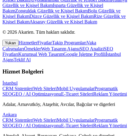
Güzellik ve Kişisel Bakım
Isparta
Güzellik ve Kişisel
Bakım
Zonguldak
Güzellik ve Kişisel Bakım
Bolu
Güzellik ve
Kişisel Bakım
Düzce
Güzellik ve Kişisel Bakım
Rize
Güzellik ve
Kişisel Bakım
Aksaray
Güzellik ve Kişisel Bakım
©
2026
Akarien
.
Tüm hakları saklıdır.
Hizmetler
Fiyatlar
Takip Programları
Vaka
Yukarı
Çalışmaları
Örnekler
Web Tasarım Ajansı
SEO Analizi
SEO
Fiyatları
Kurumsal Web Tasarım
Google İşletme Profili
İstanbul
Ajans
Teklif Al
Hizmet Bolgeleri
İstanbul
CRM Sistemleri
Web Siteleri
Mobil Uygulamalar
Programatik
SEO
GEO / AI Optimizasyonu
E-Ticaret Siteleri
Reklam Yönetimi
Adalar, Arnavutköy, Ataşehir, Avcılar, Bağcılar
ve digerleri
Ankara
CRM Sistemleri
Web Siteleri
Mobil Uygulamalar
Programatik
SEO
GEO / AI Optimizasyonu
E-Ticaret Siteleri
Reklam Yönetimi
Altındağ, Akyurt, Beypazarı, Çankaya, Çubuk
ve digerleri