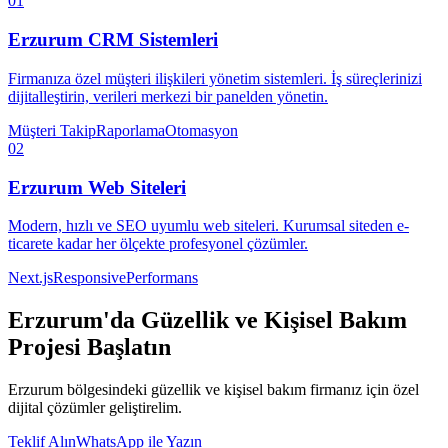
01
Erzurum
CRM Sistemleri
Firmanıza özel müşteri ilişkileri yönetim sistemleri. İş süreçlerinizi
dijitalleştirin, verileri merkezi bir panelden yönetin.
Müşteri Takip
Raporlama
Otomasyon
02
Erzurum
Web Siteleri
Modern, hızlı ve SEO uyumlu web siteleri. Kurumsal siteden e-
ticarete kadar her ölçekte profesyonel çözümler.
Next.js
Responsive
Performans
Erzurum
'da
Güzellik ve Kişisel Bakım
Projesi Başlatın
Erzurum
bölgesindeki
güzellik ve kişisel bakım
firmanız için özel
dijital çözümler geliştirelim.
Teklif Alın
WhatsApp ile Yazın