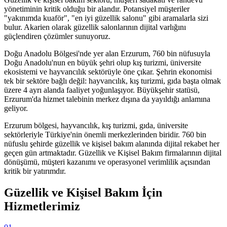
yönetiminin kritik olduğu bir alandır. Potansiyel müşteriler
"yakınımda kuaför", "en iyi güzellik salonu" gibi aramalarla sizi
bulur. Akarien olarak güzellik salonlarının dijital varlığını
güçlendiren çözümler sunuyoruz.
Doğu Anadolu Bölgesi'nde yer alan Erzurum, 760 bin nüfusuyla
Doğu Anadolu'nun en büyük şehri olup kış turizmi, üniversite
ekosistemi ve hayvancılık sektörüyle öne çıkar. Şehrin ekonomisi
tek bir sektöre bağlı değil: hayvancılık, kış turizmi, gıda başta olmak
üzere 4 ayrı alanda faaliyet yoğunlaşıyor. Büyükşehir statüsü,
Erzurum'da hizmet talebinin merkez dışına da yayıldığı anlamına
geliyor.
Erzurum
bölgesi,
hayvancılık, kış turizmi, gıda, üniversite
sektörleriyle Türkiye'nin önemli merkezlerinden biridir.
760 bin
nüfuslu şehirde
güzellik ve kişisel bakım
alanında dijital rekabet her
geçen gün artmaktadır.
Güzellik ve Kişisel Bakım
firmalarının dijital
dönüşümü, müşteri kazanımı ve operasyonel verimlilik açısından
kritik bir yatırımdır.
Güzellik ve Kişisel Bakım
İçin
Hizmetlerimiz