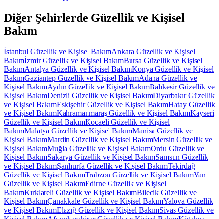
Diğer Şehirlerde
Güzellik ve Kişisel
Bakım
İstanbul
Güzellik ve Kişisel Bakım
Ankara
Güzellik ve Kişisel
Bakım
İzmir
Güzellik ve Kişisel Bakım
Bursa
Güzellik ve Kişisel
Bakım
Antalya
Güzellik ve Kişisel Bakım
Konya
Güzellik ve Kişisel
Bakım
Gaziantep
Güzellik ve Kişisel Bakım
Adana
Güzellik ve
Kişisel Bakım
Aydın
Güzellik ve Kişisel Bakım
Balıkesir
Güzellik ve
Kişisel Bakım
Denizli
Güzellik ve Kişisel Bakım
Diyarbakır
Güzellik
ve Kişisel Bakım
Eskişehir
Güzellik ve Kişisel Bakım
Hatay
Güzellik
ve Kişisel Bakım
Kahramanmaraş
Güzellik ve Kişisel Bakım
Kayseri
Güzellik ve Kişisel Bakım
Kocaeli
Güzellik ve Kişisel
Bakım
Malatya
Güzellik ve Kişisel Bakım
Manisa
Güzellik ve
Kişisel Bakım
Mardin
Güzellik ve Kişisel Bakım
Mersin
Güzellik ve
Kişisel Bakım
Muğla
Güzellik ve Kişisel Bakım
Ordu
Güzellik ve
Kişisel Bakım
Sakarya
Güzellik ve Kişisel Bakım
Samsun
Güzellik
ve Kişisel Bakım
Şanlıurfa
Güzellik ve Kişisel Bakım
Tekirdağ
Güzellik ve Kişisel Bakım
Trabzon
Güzellik ve Kişisel Bakım
Van
Güzellik ve Kişisel Bakım
Edirne
Güzellik ve Kişisel
Bakım
Kırklareli
Güzellik ve Kişisel Bakım
Bilecik
Güzellik ve
Kişisel Bakım
Çanakkale
Güzellik ve Kişisel Bakım
Yalova
Güzellik
ve Kişisel Bakım
Elazığ
Güzellik ve Kişisel Bakım
Sivas
Güzellik ve
Kişisel Bakım
Afyonkarahisar
Güzellik ve Kişisel Bakım
Kütahya