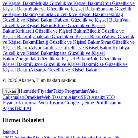
ve Kişisel Bakım
Muğla
Güzellik ve Kişisel Bakım
Ordu
Güzellik ve
Kişisel Bakım
Sakarya
Güzellik ve Kişisel Bakım
Samsun
Güzellik
ve Kişisel Bakım
Şanlıurfa
Güzellik ve Kişisel Bakım
Tekirdağ
Güzellik ve Kişisel Bakım
Trabzon
Güzellik ve Kişisel Bakım
Van
Güzellik ve Kişisel Bakım
Edirne
Güzellik ve Kişisel
Bakım
Kırklareli
Güzellik ve Kişisel Bakım
Bilecik
Güzellik ve
Kişisel Bakım
Çanakkale
Güzellik ve Kişisel Bakım
Yalova
Güzellik
ve Kişisel Bakım
Elazığ
Güzellik ve Kişisel Bakım
Sivas
Güzellik ve
Kişisel Bakım
Afyonkarahisar
Güzellik ve Kişisel Bakım
Kütahya
Güzellik ve Kişisel Bakım
Isparta
Güzellik ve Kişisel
Bakım
Zonguldak
Güzellik ve Kişisel Bakım
Bolu
Güzellik ve
Kişisel Bakım
Düzce
Güzellik ve Kişisel Bakım
Rize
Güzellik ve
Kişisel Bakım
Aksaray
Güzellik ve Kişisel Bakım
©
2026
Akarien
.
Tüm hakları saklıdır.
Hizmetler
Fiyatlar
Takip Programları
Vaka
Yukarı
Çalışmaları
Örnekler
Web Tasarım Ajansı
SEO Analizi
SEO
Fiyatları
Kurumsal Web Tasarım
Google İşletme Profili
İstanbul
Ajans
Teklif Al
Hizmet Bolgeleri
İstanbul
CRM Sistemleri
Web Siteleri
Mobil Uygulamalar
Programatik