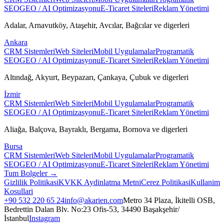
SEO
GEO / AI Optimizasyonu
E-Ticaret Siteleri
Reklam Yönetimi
Adalar, Arnavutköy, Ataşehir, Avcılar, Bağcılar
ve digerleri
Ankara
CRM Sistemleri
Web Siteleri
Mobil Uygulamalar
Programatik
SEO
GEO / AI Optimizasyonu
E-Ticaret Siteleri
Reklam Yönetimi
Altındağ, Akyurt, Beypazarı, Çankaya, Çubuk
ve digerleri
İzmir
CRM Sistemleri
Web Siteleri
Mobil Uygulamalar
Programatik
SEO
GEO / AI Optimizasyonu
E-Ticaret Siteleri
Reklam Yönetimi
Aliağa, Balçova, Bayraklı, Bergama, Bornova
ve digerleri
Bursa
CRM Sistemleri
Web Siteleri
Mobil Uygulamalar
Programatik
SEO
GEO / AI Optimizasyonu
E-Ticaret Siteleri
Reklam Yönetimi
Tum Bolgeler →
Gizlilik Politikasi
KVKK Aydinlatma Metni
Cerez Politikasi
Kullanim
Kosullari
+90 532 220 65 24
info@akarien.com
Metro 34 Plaza, İkitelli OSB,
Bedrettin Dalan Blv. No:23 Ofis-53, 34490 Başakşehir/
İstanbul
Instagram