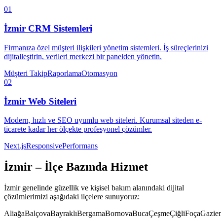
01
İzmir
CRM Sistemleri
Firmanıza özel müşteri ilişkileri yönetim sistemleri. İş süreçlerinizi
dijitalleştirin, verileri merkezi bir panelden yönetin.
Müşteri Takip
Raporlama
Otomasyon
02
İzmir
Web Siteleri
Modern, hızlı ve SEO uyumlu web siteleri. Kurumsal siteden e-
ticarete kadar her ölçekte profesyonel çözümler.
Next.js
Responsive
Performans
İzmir
– İlçe Bazında Hizmet
İzmir
genelinde
güzellik ve kişisel bakım
alanındaki dijital
çözümlerimizi aşağıdaki ilçelere sunuyoruz:
Aliağa
Balçova
Bayraklı
Bergama
Bornova
Buca
Çeşme
Çiğli
Foça
Gazie