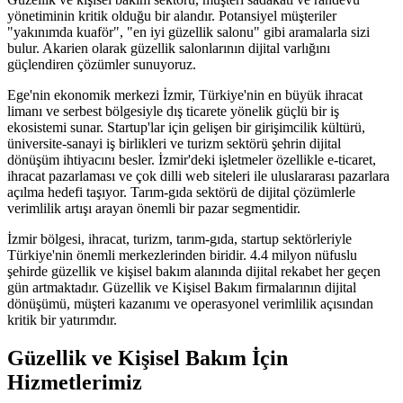
yönetiminin kritik olduğu bir alandır. Potansiyel müşteriler
"yakınımda kuaför", "en iyi güzellik salonu" gibi aramalarla sizi
bulur. Akarien olarak güzellik salonlarının dijital varlığını
güçlendiren çözümler sunuyoruz.
Ege'nin ekonomik merkezi İzmir, Türkiye'nin en büyük ihracat
limanı ve serbest bölgesiyle dış ticarete yönelik güçlü bir iş
ekosistemi sunar. Startup'lar için gelişen bir girişimcilik kültürü,
üniversite-sanayi iş birlikleri ve turizm sektörü şehrin dijital
dönüşüm ihtiyacını besler. İzmir'deki işletmeler özellikle e-ticaret,
ihracat pazarlaması ve çok dilli web siteleri ile uluslararası pazarlara
açılma hedefi taşıyor. Tarım-gıda sektörü de dijital çözümlerle
verimlilik artışı arayan önemli bir pazar segmentidir.
İzmir
bölgesi,
ihracat, turizm, tarım-gıda, startup
sektörleriyle
Türkiye'nin önemli merkezlerinden biridir.
4.4 milyon
nüfuslu
şehirde
güzellik ve kişisel bakım
alanında dijital rekabet her geçen
gün artmaktadır.
Güzellik ve Kişisel Bakım
firmalarının dijital
dönüşümü, müşteri kazanımı ve operasyonel verimlilik açısından
kritik bir yatırımdır.
Güzellik ve Kişisel Bakım
İçin
Hizmetlerimiz