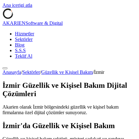
Ana icerigi atla
AKARIEN
Software & Digital
Hizmetler
Sektörler
Blog
S.S.S
Teklif Al
Anasayfa
/
Sektörler
/
Güzellik ve Kişisel Bakım
/
İzmir
İzmir
Güzellik ve Kişisel Bakım
Dijital
Çözümleri
Akarien olarak
İzmir
bölgesindeki
güzellik ve kişisel bakım
firmalarına özel dijital çözümler sunuyoruz.
İzmir
'da
Güzellik ve Kişisel Bakım
Güzellik ve kişisel bakım sektörü, müşteri sadakati ve randevu