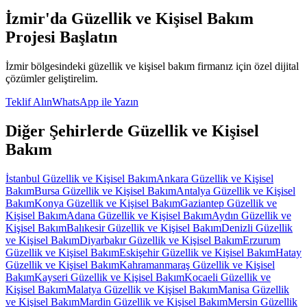
İzmir
'da
Güzellik ve Kişisel Bakım
Projesi Başlatın
İzmir
bölgesindeki
güzellik ve kişisel bakım
firmanız için özel dijital
çözümler geliştirelim.
Teklif Alın
WhatsApp ile Yazın
Diğer Şehirlerde
Güzellik ve Kişisel
Bakım
İstanbul
Güzellik ve Kişisel Bakım
Ankara
Güzellik ve Kişisel
Bakım
Bursa
Güzellik ve Kişisel Bakım
Antalya
Güzellik ve Kişisel
Bakım
Konya
Güzellik ve Kişisel Bakım
Gaziantep
Güzellik ve
Kişisel Bakım
Adana
Güzellik ve Kişisel Bakım
Aydın
Güzellik ve
Kişisel Bakım
Balıkesir
Güzellik ve Kişisel Bakım
Denizli
Güzellik
ve Kişisel Bakım
Diyarbakır
Güzellik ve Kişisel Bakım
Erzurum
Güzellik ve Kişisel Bakım
Eskişehir
Güzellik ve Kişisel Bakım
Hatay
Güzellik ve Kişisel Bakım
Kahramanmaraş
Güzellik ve Kişisel
Bakım
Kayseri
Güzellik ve Kişisel Bakım
Kocaeli
Güzellik ve
Kişisel Bakım
Malatya
Güzellik ve Kişisel Bakım
Manisa
Güzellik
ve Kişisel Bakım
Mardin
Güzellik ve Kişisel Bakım
Mersin
Güzellik