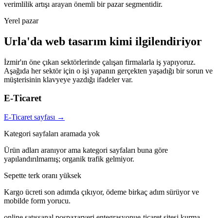
verimlilik artışı arayan önemli bir pazar segmentidir.
Yerel pazar
Urla
'da
web tasarım
kimi ilgilendiriyor
İzmir
'ın öne çıkan sektörlerinde çalışan firmalarla iş yapıyoruz.
Aşağıda her sektör için o işi yapanın gerçekten yaşadığı bir sorun ve
müşterisinin klavyeye yazdığı ifadeler var
.
E-Ticaret
E-Ticaret
sayfası →
Kategori sayfaları aramada yok
Ürün adları aranıyor ama kategori sayfaları buna göre
yapılandırılmamış; organik trafik gelmiyor.
Sepette terk oranı yüksek
Kargo ücreti son adımda çıkıyor, ödeme birkaç adım sürüyor ve
mobilde form yorucu.
online satış
sanal pos
pazaryeri entegrasyonu
e-ticaret sitesi kurma