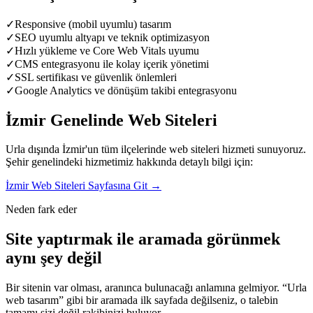
✓
Responsive (mobil uyumlu) tasarım
✓
SEO uyumlu altyapı ve teknik optimizasyon
✓
Hızlı yükleme ve Core Web Vitals uyumu
✓
CMS entegrasyonu ile kolay içerik yönetimi
✓
SSL sertifikası ve güvenlik önlemleri
✓
Google Analytics ve dönüşüm takibi entegrasyonu
İzmir
Genelinde
Web Siteleri
Urla
dışında
İzmir
'un tüm ilçelerinde
web siteleri
hizmeti sunuyoruz.
Şehir genelindeki hizmetimiz hakkında detaylı bilgi için:
İzmir
Web Siteleri
Sayfasına Git →
Neden fark eder
Site yaptırmak ile aramada görünmek
aynı şey değil
Bir sitenin var olması, aranınca bulunacağı anlamına gelmiyor. “
Urla
web tasarım
” gibi bir aramada ilk sayfada değilseniz, o talebin
tamamı sizi değil rakibinizi buluyor.