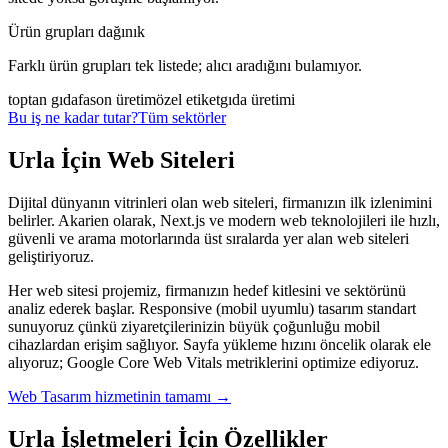
Ürün grupları dağınık
Farklı ürün grupları tek listede; alıcı aradığını bulamıyor.
toptan gıda
fason üretim
özel etiket
gıda üretimi
Bu iş ne kadar tutar?
Tüm sektörler
Urla
İçin
Web Siteleri
Dijital dünyanın vitrinleri olan web siteleri, firmanızın ilk izlenimini
belirler. Akarien olarak, Next.js ve modern web teknolojileri ile hızlı,
güvenli ve arama motorlarında üst sıralarda yer alan web siteleri
geliştiriyoruz.
Her web sitesi projemiz, firmanızın hedef kitlesini ve sektörünü
analiz ederek başlar. Responsive (mobil uyumlu) tasarım standart
sunuyoruz çünkü ziyaretçilerinizin büyük çoğunluğu mobil
cihazlardan erişim sağlıyor. Sayfa yükleme hızını öncelik olarak ele
alıyoruz; Google Core Web Vitals metriklerini optimize ediyoruz.
Web Tasarım
hizmetinin tamamı →
Urla
İşletmeleri İçin Özellikler