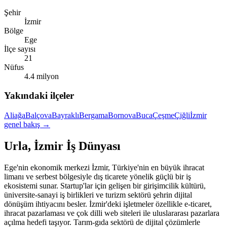
Şehir
İzmir
Bölge
Ege
İlçe sayısı
21
Nüfus
4.4 milyon
Yakındaki ilçeler
Aliağa
Balçova
Bayraklı
Bergama
Bornova
Buca
Çeşme
Çiğli
İzmir
genel bakış →
Urla
,
İzmir
İş Dünyası
Ege'nin ekonomik merkezi İzmir, Türkiye'nin en büyük ihracat
limanı ve serbest bölgesiyle dış ticarete yönelik güçlü bir iş
ekosistemi sunar. Startup'lar için gelişen bir girişimcilik kültürü,
üniversite-sanayi iş birlikleri ve turizm sektörü şehrin dijital
dönüşüm ihtiyacını besler. İzmir'deki işletmeler özellikle e-ticaret,
ihracat pazarlaması ve çok dilli web siteleri ile uluslararası pazarlara
açılma hedefi taşıyor. Tarım-gıda sektörü de dijital çözümlerle