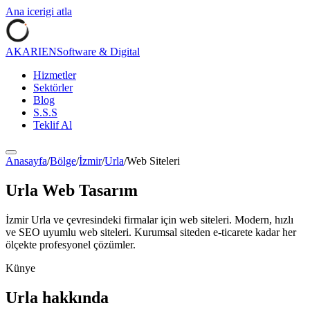
Ana icerigi atla
AKARIEN
Software & Digital
Hizmetler
Sektörler
Blog
S.S.S
Teklif Al
Anasayfa
/
Bölge
/
İzmir
/
Urla
/
Web Siteleri
Urla
Web Tasarım
İzmir
Urla
ve çevresindeki firmalar için
web siteleri
.
Modern, hızlı
ve SEO uyumlu web siteleri. Kurumsal siteden e-ticarete kadar her
ölçekte profesyonel çözümler.
Künye
Urla
hakkında