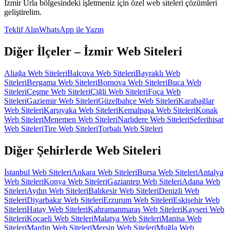
İzmir
Urla
bölgesindeki işletmeniz için özel
web siteleri
çözümleri
geliştirelim.
Teklif Alın
WhatsApp ile Yazın
Diğer İlçeler –
İzmir
Web Siteleri
Aliağa
Web Siteleri
Balçova
Web Siteleri
Bayraklı
Web
Siteleri
Bergama
Web Siteleri
Bornova
Web Siteleri
Buca
Web
Siteleri
Çeşme
Web Siteleri
Çiğli
Web Siteleri
Foça
Web
Siteleri
Gaziemir
Web Siteleri
Güzelbahçe
Web Siteleri
Karabağlar
Web Siteleri
Karşıyaka
Web Siteleri
Kemalpaşa
Web Siteleri
Konak
Web Siteleri
Menemen
Web Siteleri
Narlıdere
Web Siteleri
Seferihisar
Web Siteleri
Tire
Web Siteleri
Torbalı
Web Siteleri
Diğer Şehirlerde
Web Siteleri
İstanbul
Web Siteleri
Ankara
Web Siteleri
Bursa
Web Siteleri
Antalya
Web Siteleri
Konya
Web Siteleri
Gaziantep
Web Siteleri
Adana
Web
Siteleri
Aydın
Web Siteleri
Balıkesir
Web Siteleri
Denizli
Web
Siteleri
Diyarbakır
Web Siteleri
Erzurum
Web Siteleri
Eskişehir
Web
Siteleri
Hatay
Web Siteleri
Kahramanmaraş
Web Siteleri
Kayseri
Web
Siteleri
Kocaeli
Web Siteleri
Malatya
Web Siteleri
Manisa
Web
Siteleri
Mardin
Web Siteleri
Mersin
Web Siteleri
Muğla
Web