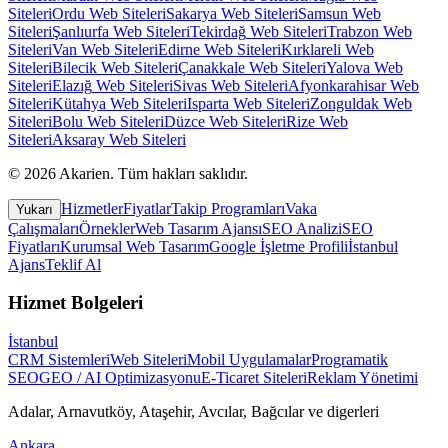
Siteleri
Ordu
Web Siteleri
Sakarya
Web Siteleri
Samsun
Web
Siteleri
Şanlıurfa
Web Siteleri
Tekirdağ
Web Siteleri
Trabzon
Web
Siteleri
Van
Web Siteleri
Edirne
Web Siteleri
Kırklareli
Web
Siteleri
Bilecik
Web Siteleri
Çanakkale
Web Siteleri
Yalova
Web
Siteleri
Elazığ
Web Siteleri
Sivas
Web Siteleri
Afyonkarahisar
Web
Siteleri
Kütahya
Web Siteleri
Isparta
Web Siteleri
Zonguldak
Web
Siteleri
Bolu
Web Siteleri
Düzce
Web Siteleri
Rize
Web
Siteleri
Aksaray
Web Siteleri
©
2026
Akarien
.
Tüm hakları saklıdır.
Hizmetler
Fiyatlar
Takip Programları
Vaka
Yukarı
Çalışmaları
Örnekler
Web Tasarım Ajansı
SEO Analizi
SEO
Fiyatları
Kurumsal Web Tasarım
Google İşletme Profili
İstanbul
Ajans
Teklif Al
Hizmet Bolgeleri
İstanbul
CRM Sistemleri
Web Siteleri
Mobil Uygulamalar
Programatik
SEO
GEO / AI Optimizasyonu
E-Ticaret Siteleri
Reklam Yönetimi
Adalar, Arnavutköy, Ataşehir, Avcılar, Bağcılar
ve digerleri
Ankara