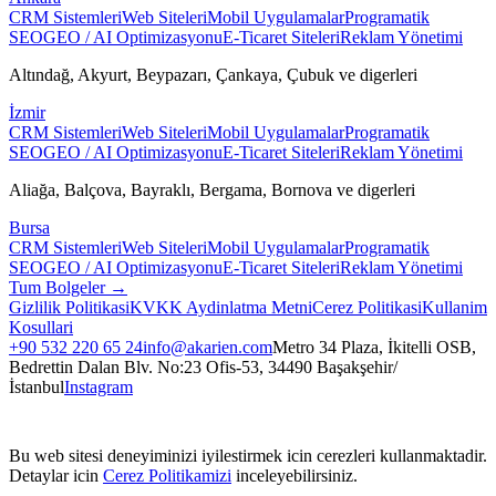
CRM Sistemleri
Web Siteleri
Mobil Uygulamalar
Programatik
SEO
GEO / AI Optimizasyonu
E-Ticaret Siteleri
Reklam Yönetimi
Altındağ, Akyurt, Beypazarı, Çankaya, Çubuk
ve digerleri
İzmir
CRM Sistemleri
Web Siteleri
Mobil Uygulamalar
Programatik
SEO
GEO / AI Optimizasyonu
E-Ticaret Siteleri
Reklam Yönetimi
Aliağa, Balçova, Bayraklı, Bergama, Bornova
ve digerleri
Bursa
CRM Sistemleri
Web Siteleri
Mobil Uygulamalar
Programatik
SEO
GEO / AI Optimizasyonu
E-Ticaret Siteleri
Reklam Yönetimi
Tum Bolgeler →
Gizlilik Politikasi
KVKK Aydinlatma Metni
Cerez Politikasi
Kullanim
Kosullari
+90 532 220 65 24
info@akarien.com
Metro 34 Plaza, İkitelli OSB,
Bedrettin Dalan Blv. No:23 Ofis-53, 34490 Başakşehir/
İstanbul
Instagram
Bu web sitesi deneyiminizi iyilestirmek icin cerezleri kullanmaktadir.
Detaylar icin
Cerez Politikamizi
inceleyebilirsiniz.