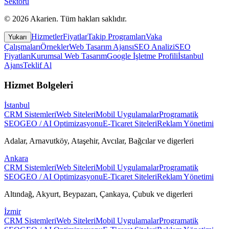
Sektörü
©
2026
Akarien
.
Tüm hakları saklıdır.
Hizmetler
Fiyatlar
Takip Programları
Vaka
Yukarı
Çalışmaları
Örnekler
Web Tasarım Ajansı
SEO Analizi
SEO
Fiyatları
Kurumsal Web Tasarım
Google İşletme Profili
İstanbul
Ajans
Teklif Al
Hizmet Bolgeleri
İstanbul
CRM Sistemleri
Web Siteleri
Mobil Uygulamalar
Programatik
SEO
GEO / AI Optimizasyonu
E-Ticaret Siteleri
Reklam Yönetimi
Adalar, Arnavutköy, Ataşehir, Avcılar, Bağcılar
ve digerleri
Ankara
CRM Sistemleri
Web Siteleri
Mobil Uygulamalar
Programatik
SEO
GEO / AI Optimizasyonu
E-Ticaret Siteleri
Reklam Yönetimi
Altındağ, Akyurt, Beypazarı, Çankaya, Çubuk
ve digerleri
İzmir
CRM Sistemleri
Web Siteleri
Mobil Uygulamalar
Programatik