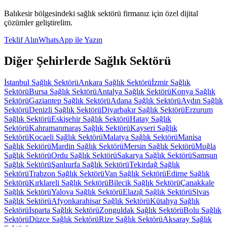
Balıkesir
bölgesindeki
sağlık sektörü
firmanız için özel dijital
çözümler geliştirelim.
Teklif Alın
WhatsApp ile Yazın
Diğer Şehirlerde
Sağlık Sektörü
İstanbul
Sağlık Sektörü
Ankara
Sağlık Sektörü
İzmir
Sağlık
Sektörü
Bursa
Sağlık Sektörü
Antalya
Sağlık Sektörü
Konya
Sağlık
Sektörü
Gaziantep
Sağlık Sektörü
Adana
Sağlık Sektörü
Aydın
Sağlık
Sektörü
Denizli
Sağlık Sektörü
Diyarbakır
Sağlık Sektörü
Erzurum
Sağlık Sektörü
Eskişehir
Sağlık Sektörü
Hatay
Sağlık
Sektörü
Kahramanmaraş
Sağlık Sektörü
Kayseri
Sağlık
Sektörü
Kocaeli
Sağlık Sektörü
Malatya
Sağlık Sektörü
Manisa
Sağlık Sektörü
Mardin
Sağlık Sektörü
Mersin
Sağlık Sektörü
Muğla
Sağlık Sektörü
Ordu
Sağlık Sektörü
Sakarya
Sağlık Sektörü
Samsun
Sağlık Sektörü
Şanlıurfa
Sağlık Sektörü
Tekirdağ
Sağlık
Sektörü
Trabzon
Sağlık Sektörü
Van
Sağlık Sektörü
Edirne
Sağlık
Sektörü
Kırklareli
Sağlık Sektörü
Bilecik
Sağlık Sektörü
Çanakkale
Sağlık Sektörü
Yalova
Sağlık Sektörü
Elazığ
Sağlık Sektörü
Sivas
Sağlık Sektörü
Afyonkarahisar
Sağlık Sektörü
Kütahya
Sağlık
Sektörü
Isparta
Sağlık Sektörü
Zonguldak
Sağlık Sektörü
Bolu
Sağlık
Sektörü
Düzce
Sağlık Sektörü
Rize
Sağlık Sektörü
Aksaray
Sağlık