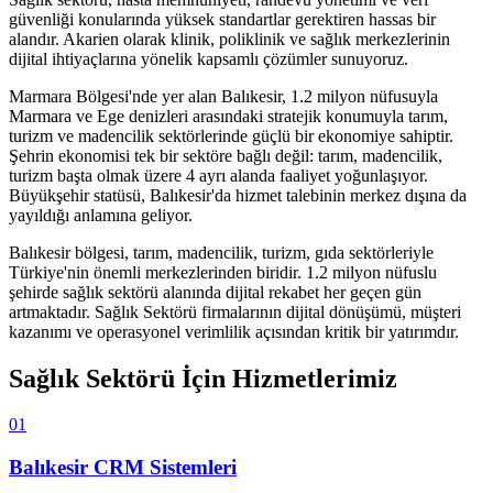
güvenliği konularında yüksek standartlar gerektiren hassas bir
alandır. Akarien olarak klinik, poliklinik ve sağlık merkezlerinin
dijital ihtiyaçlarına yönelik kapsamlı çözümler sunuyoruz.
Marmara Bölgesi'nde yer alan Balıkesir, 1.2 milyon nüfusuyla
Marmara ve Ege denizleri arasındaki stratejik konumuyla tarım,
turizm ve madencilik sektörlerinde güçlü bir ekonomiye sahiptir.
Şehrin ekonomisi tek bir sektöre bağlı değil: tarım, madencilik,
turizm başta olmak üzere 4 ayrı alanda faaliyet yoğunlaşıyor.
Büyükşehir statüsü, Balıkesir'da hizmet talebinin merkez dışına da
yayıldığı anlamına geliyor.
Balıkesir
bölgesi,
tarım, madencilik, turizm, gıda
sektörleriyle
Türkiye'nin önemli merkezlerinden biridir.
1.2 milyon
nüfuslu
şehirde
sağlık sektörü
alanında dijital rekabet her geçen gün
artmaktadır.
Sağlık Sektörü
firmalarının dijital dönüşümü, müşteri
kazanımı ve operasyonel verimlilik açısından kritik bir yatırımdır.
Sağlık Sektörü
İçin Hizmetlerimiz
01
Balıkesir
CRM Sistemleri