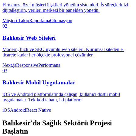
Firmanıza özel müşteri ilişkileri yönetim sistemleri. İş süreçlerinizi
dijitalleştirin, verileri merkezi bir panelden yönetin.
Müşteri Takip
Raporlama
Otomasyon
02
Balıkesir
Web Siteleri
Modern, hızlı ve SEO uyumlu web siteleri. Kurumsal siteden e-
ticarete kadar her ölçekte profesyonel çözümler.
Next.js
Responsive
Performans
03
Balıkesir
Mobil Uygulamalar
iOS ve Android platformlarında çalışan, kullanıcı dostu mobil
uygulamalar. Tek kod tabanı, iki platform.
iOS
Android
React Native
Balıkesir
'da
Sağlık Sektörü
Projesi
Başlatın