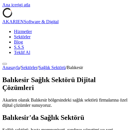
Ana icerigi atla
AKARIEN
Software & Digital
Hizmetler
Sektörler
Blog
S.S.S
Teklif Al
Anasayfa
/
Sektörler
/
Sağlık Sektörü
/
Balıkesir
Balıkesir
Sağlık Sektörü
Dijital
Çözümleri
Akarien olarak
Balıkesir
bölgesindeki
sağlık sektörü
firmalarına özel
dijital çözümler sunuyoruz.
Balıkesir
'da
Sağlık Sektörü
Sağlık sektörü, hasta memnuniyeti, randevu yönetimi ve veri