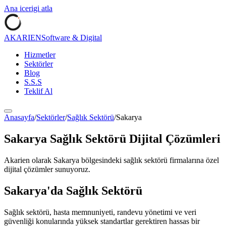
Ana icerigi atla
AKARIEN
Software & Digital
Hizmetler
Sektörler
Blog
S.S.S
Teklif Al
Anasayfa
/
Sektörler
/
Sağlık Sektörü
/
Sakarya
Sakarya
Sağlık Sektörü
Dijital Çözümleri
Akarien olarak
Sakarya
bölgesindeki
sağlık sektörü
firmalarına özel
dijital çözümler sunuyoruz.
Sakarya
'da
Sağlık Sektörü
Sağlık sektörü, hasta memnuniyeti, randevu yönetimi ve veri
güvenliği konularında yüksek standartlar gerektiren hassas bir