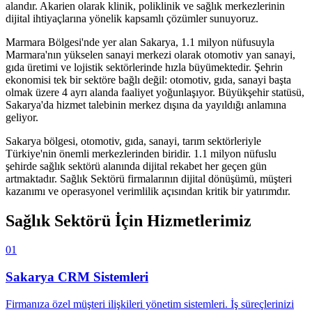
alandır. Akarien olarak klinik, poliklinik ve sağlık merkezlerinin
dijital ihtiyaçlarına yönelik kapsamlı çözümler sunuyoruz.
Marmara Bölgesi'nde yer alan Sakarya, 1.1 milyon nüfusuyla
Marmara'nın yükselen sanayi merkezi olarak otomotiv yan sanayi,
gıda üretimi ve lojistik sektörlerinde hızla büyümektedir. Şehrin
ekonomisi tek bir sektöre bağlı değil: otomotiv, gıda, sanayi başta
olmak üzere 4 ayrı alanda faaliyet yoğunlaşıyor. Büyükşehir statüsü,
Sakarya'da hizmet talebinin merkez dışına da yayıldığı anlamına
geliyor.
Sakarya
bölgesi,
otomotiv, gıda, sanayi, tarım
sektörleriyle
Türkiye'nin önemli merkezlerinden biridir.
1.1 milyon
nüfuslu
şehirde
sağlık sektörü
alanında dijital rekabet her geçen gün
artmaktadır.
Sağlık Sektörü
firmalarının dijital dönüşümü, müşteri
kazanımı ve operasyonel verimlilik açısından kritik bir yatırımdır.
Sağlık Sektörü
İçin Hizmetlerimiz
01
Sakarya
CRM Sistemleri
Firmanıza özel müşteri ilişkileri yönetim sistemleri. İş süreçlerinizi