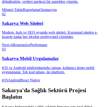
dijitalleştirin, verileri merkezi bir panelden yönetin.
Müşteri Takip
Raporlama
Otomasyon
02
Sakarya
Web Siteleri
Modern, hızlı ve SEO uyumlu web siteleri. Kurumsal siteden e-
ticarete kadar her ölçekte profesyonel çözümler.
Next.js
Responsive
Performans
03
Sakarya
Mobil Uygulamalar
iOS ve Android platformlarında çalışan, kullanıcı dostu mobil
uygulamalar. Tek kod tabanı, iki platform.
iOS
Android
React Native
Sakarya
'da
Sağlık Sektörü
Projesi
Başlatın
Sakarya
bölgesindeki
sağlık sektörü
firmanız için özel dijital