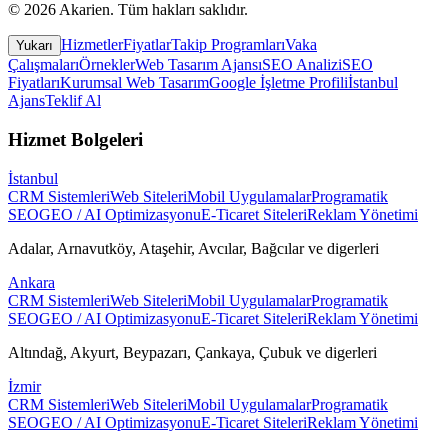
©
2026
Akarien
.
Tüm hakları saklıdır.
Hizmetler
Fiyatlar
Takip Programları
Vaka
Yukarı
Çalışmaları
Örnekler
Web Tasarım Ajansı
SEO Analizi
SEO
Fiyatları
Kurumsal Web Tasarım
Google İşletme Profili
İstanbul
Ajans
Teklif Al
Hizmet Bolgeleri
İstanbul
CRM Sistemleri
Web Siteleri
Mobil Uygulamalar
Programatik
SEO
GEO / AI Optimizasyonu
E-Ticaret Siteleri
Reklam Yönetimi
Adalar, Arnavutköy, Ataşehir, Avcılar, Bağcılar
ve digerleri
Ankara
CRM Sistemleri
Web Siteleri
Mobil Uygulamalar
Programatik
SEO
GEO / AI Optimizasyonu
E-Ticaret Siteleri
Reklam Yönetimi
Altındağ, Akyurt, Beypazarı, Çankaya, Çubuk
ve digerleri
İzmir
CRM Sistemleri
Web Siteleri
Mobil Uygulamalar
Programatik
SEO
GEO / AI Optimizasyonu
E-Ticaret Siteleri
Reklam Yönetimi