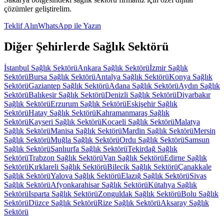
çözümler geliştirelim.
Teklif Alın
WhatsApp ile Yazın
Diğer Şehirlerde
Sağlık Sektörü
İstanbul
Sağlık Sektörü
Ankara
Sağlık Sektörü
İzmir
Sağlık
Sektörü
Bursa
Sağlık Sektörü
Antalya
Sağlık Sektörü
Konya
Sağlık
Sektörü
Gaziantep
Sağlık Sektörü
Adana
Sağlık Sektörü
Aydın
Sağlık
Sektörü
Balıkesir
Sağlık Sektörü
Denizli
Sağlık Sektörü
Diyarbakır
Sağlık Sektörü
Erzurum
Sağlık Sektörü
Eskişehir
Sağlık
Sektörü
Hatay
Sağlık Sektörü
Kahramanmaraş
Sağlık
Sektörü
Kayseri
Sağlık Sektörü
Kocaeli
Sağlık Sektörü
Malatya
Sağlık Sektörü
Manisa
Sağlık Sektörü
Mardin
Sağlık Sektörü
Mersin
Sağlık Sektörü
Muğla
Sağlık Sektörü
Ordu
Sağlık Sektörü
Samsun
Sağlık Sektörü
Şanlıurfa
Sağlık Sektörü
Tekirdağ
Sağlık
Sektörü
Trabzon
Sağlık Sektörü
Van
Sağlık Sektörü
Edirne
Sağlık
Sektörü
Kırklareli
Sağlık Sektörü
Bilecik
Sağlık Sektörü
Çanakkale
Sağlık Sektörü
Yalova
Sağlık Sektörü
Elazığ
Sağlık Sektörü
Sivas
Sağlık Sektörü
Afyonkarahisar
Sağlık Sektörü
Kütahya
Sağlık
Sektörü
Isparta
Sağlık Sektörü
Zonguldak
Sağlık Sektörü
Bolu
Sağlık
Sektörü
Düzce
Sağlık Sektörü
Rize
Sağlık Sektörü
Aksaray
Sağlık
Sektörü