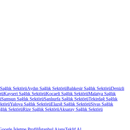
Sağlık Sektörü
Aydın
Sağlık Sektörü
Balıkesir
Sağlık Sektörü
Denizli
rü
Kayseri
Sağlık Sektörü
Kocaeli
Sağlık Sektörü
Malatya
Sağlık
ü
Samsun
Sağlık Sektörü
Şanlıurfa
Sağlık Sektörü
Tekirdağ
Sağlık
ektörü
Yalova
Sağlık Sektörü
Elazığ
Sağlık Sektörü
Sivas
Sağlık
ğlık Sektörü
Rize
Sağlık Sektörü
Aksaray
Sağlık Sektörü
Google İşletme Profili
İstanbul Ajans
Teklif Al