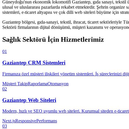
Güneydoğu'nun ekonomik lokomotifi Gaziantep, gıda sanayi, tekstil üreti
ulusal ve uluslararası pazarlarda rekabet etmektedir. Şehrin organize sa
sistemleri, e-ticaret altyapısı ve çok dilli web siteleri büyüme için strat
Gaziantep
bölgesi,
gıda-sanayi, tekstil, ihracat, ticaret
sektörleriyle Tü
Sektörü
firmalarının dijital dönüşümü, müşteri kazanımı ve operasyonel 
Sağlık Sektörü
İçin Hizmetlerimiz
01
Gaziantep
CRM Sistemleri
Firmanıza özel müşteri ilişkileri yönetim sistemleri. İş süreçlerinizi diji
Müşteri Takip
Raporlama
Otomasyon
02
Gaziantep
Web Siteleri
Modern, hızlı ve SEO uyumlu web siteleri. Kurumsal siteden e-ticaret
Next.js
Responsive
Performans
03