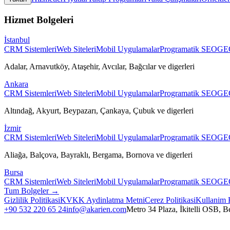
Hizmet Bolgeleri
İstanbul
CRM Sistemleri
Web Siteleri
Mobil Uygulamalar
Programatik SEO
GEO
Adalar, Arnavutköy, Ataşehir, Avcılar, Bağcılar
ve digerleri
Ankara
CRM Sistemleri
Web Siteleri
Mobil Uygulamalar
Programatik SEO
GEO
Altındağ, Akyurt, Beypazarı, Çankaya, Çubuk
ve digerleri
İzmir
CRM Sistemleri
Web Siteleri
Mobil Uygulamalar
Programatik SEO
GEO
Aliağa, Balçova, Bayraklı, Bergama, Bornova
ve digerleri
Bursa
CRM Sistemleri
Web Siteleri
Mobil Uygulamalar
Programatik SEO
GEO
Tum Bolgeler →
Gizlilik Politikasi
KVKK Aydinlatma Metni
Cerez Politikasi
Kullanim 
+90 532 220 65 24
info@akarien.com
Metro 34 Plaza, İkitelli OSB, B