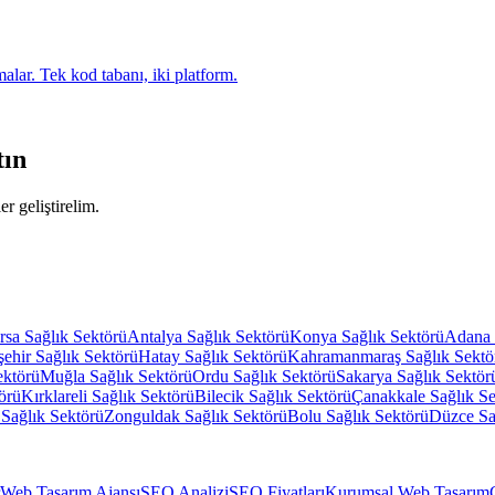
alar. Tek kod tabanı, iki platform.
tın
er geliştirelim.
rsa
Sağlık Sektörü
Antalya
Sağlık Sektörü
Konya
Sağlık Sektörü
Adana
şehir
Sağlık Sektörü
Hatay
Sağlık Sektörü
Kahramanmaraş
Sağlık Sektö
ektörü
Muğla
Sağlık Sektörü
Ordu
Sağlık Sektörü
Sakarya
Sağlık Sektör
örü
Kırklareli
Sağlık Sektörü
Bilecik
Sağlık Sektörü
Çanakkale
Sağlık S
Sağlık Sektörü
Zonguldak
Sağlık Sektörü
Bolu
Sağlık Sektörü
Düzce
Sa
Web Tasarım Ajansı
SEO Analizi
SEO Fiyatları
Kurumsal Web Tasarım