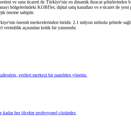
mi ve sınır ticareti ile Türkiye'nin en dinamik ihracat şehirlerinden bir
nayi bölgelerindeki KOBİ'ler, dijital satış kanalları ve e-ticaret ile yen
ejik öneme sahiptir.
rkiye'nin önemli merkezlerinden biridir.
2.1 milyon
nüfuslu şehirde
sağl
verimlilik açısından kritik bir yatırımdır.
talleştirin, verileri merkezi bir panelden yönetin.
e kadar her ölçekte profesyonel çözümler.