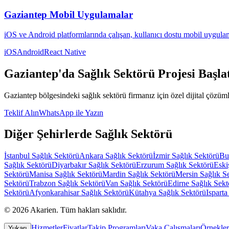
Gaziantep
Mobil Uygulamalar
iOS ve Android platformlarında çalışan, kullanıcı dostu mobil uygulam
iOS
Android
React Native
Gaziantep
'da
Sağlık Sektörü
Projesi Başla
Gaziantep
bölgesindeki
sağlık sektörü
firmanız için özel dijital çözüml
Teklif Alın
WhatsApp ile Yazın
Diğer Şehirlerde
Sağlık Sektörü
İstanbul
Sağlık Sektörü
Ankara
Sağlık Sektörü
İzmir
Sağlık Sektörü
Bu
Sağlık Sektörü
Diyarbakır
Sağlık Sektörü
Erzurum
Sağlık Sektörü
Eski
Sektörü
Manisa
Sağlık Sektörü
Mardin
Sağlık Sektörü
Mersin
Sağlık S
Sektörü
Trabzon
Sağlık Sektörü
Van
Sağlık Sektörü
Edirne
Sağlık Sekt
Sektörü
Afyonkarahisar
Sağlık Sektörü
Kütahya
Sağlık Sektörü
Isparta
©
2026
Akarien
.
Tüm hakları saklıdır.
Hizmetler
Fiyatlar
Takip Programları
Vaka Çalışmaları
Örnekler
Yukarı