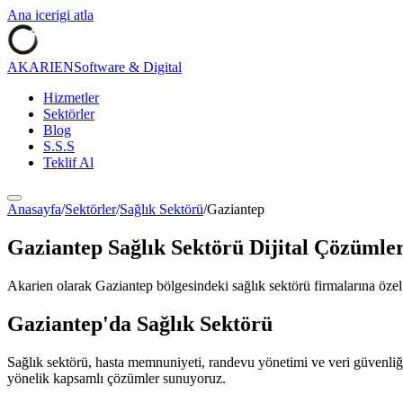
Ana icerigi atla
AKARIEN
Software & Digital
Hizmetler
Sektörler
Blog
S.S.S
Teklif Al
Anasayfa
/
Sektörler
/
Sağlık Sektörü
/
Gaziantep
Gaziantep
Sağlık Sektörü
Dijital Çözümler
Akarien olarak
Gaziantep
bölgesindeki
sağlık sektörü
firmalarına özel
Gaziantep
'da
Sağlık Sektörü
Sağlık sektörü, hasta memnuniyeti, randevu yönetimi ve veri güvenliği k
yönelik kapsamlı çözümler sunuyoruz.