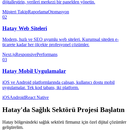
dijitalleştirin, verileri merkezi bir panelden yönetin.
Müşteri Takip
Raporlama
Otomasyon
02
Hatay
Web Siteleri
Modern, hızlı ve SEO uyumlu web siteleri. Kurumsal siteden e-
ticarete kadar her ölçekte profesyonel çözümler.
Next.js
Responsive
Performans
03
Hatay
Mobil Uygulamalar
iOS ve Android platformlarında çalışan, kullanıcı dostu mobil
uygulamalar. Tek kod tabanı, iki platform.
iOS
Android
React Native
Hatay
'da
Sağlık Sektörü
Projesi Başlatın
Hatay
bölgesindeki
sağlık sektörü
firmanız için özel dijital çözümler
geliştirelim.