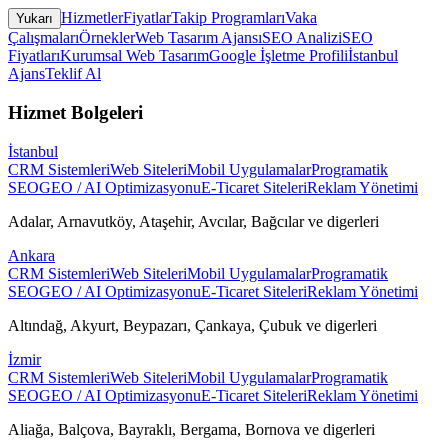
Hizmetler
Fiyatlar
Takip Programları
Vaka
Yukarı
Çalışmaları
Örnekler
Web Tasarım Ajansı
SEO Analizi
SEO
Fiyatları
Kurumsal Web Tasarım
Google İşletme Profili
İstanbul
Ajans
Teklif Al
Hizmet Bolgeleri
İstanbul
CRM Sistemleri
Web Siteleri
Mobil Uygulamalar
Programatik
SEO
GEO / AI Optimizasyonu
E-Ticaret Siteleri
Reklam Yönetimi
Adalar, Arnavutköy, Ataşehir, Avcılar, Bağcılar
ve digerleri
Ankara
CRM Sistemleri
Web Siteleri
Mobil Uygulamalar
Programatik
SEO
GEO / AI Optimizasyonu
E-Ticaret Siteleri
Reklam Yönetimi
Altındağ, Akyurt, Beypazarı, Çankaya, Çubuk
ve digerleri
İzmir
CRM Sistemleri
Web Siteleri
Mobil Uygulamalar
Programatik
SEO
GEO / AI Optimizasyonu
E-Ticaret Siteleri
Reklam Yönetimi
Aliağa, Balçova, Bayraklı, Bergama, Bornova
ve digerleri