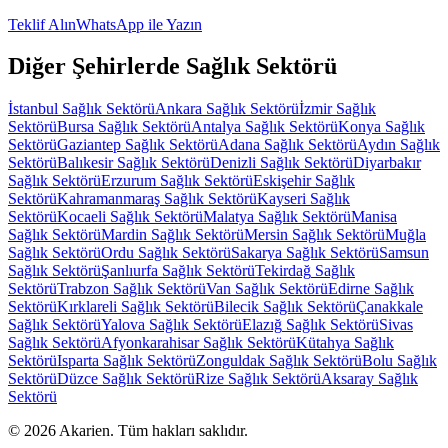
Teklif Alın
WhatsApp ile Yazın
Diğer Şehirlerde
Sağlık Sektörü
İstanbul
Sağlık Sektörü
Ankara
Sağlık Sektörü
İzmir
Sağlık
Sektörü
Bursa
Sağlık Sektörü
Antalya
Sağlık Sektörü
Konya
Sağlık
Sektörü
Gaziantep
Sağlık Sektörü
Adana
Sağlık Sektörü
Aydın
Sağlık
Sektörü
Balıkesir
Sağlık Sektörü
Denizli
Sağlık Sektörü
Diyarbakır
Sağlık Sektörü
Erzurum
Sağlık Sektörü
Eskişehir
Sağlık
Sektörü
Kahramanmaraş
Sağlık Sektörü
Kayseri
Sağlık
Sektörü
Kocaeli
Sağlık Sektörü
Malatya
Sağlık Sektörü
Manisa
Sağlık Sektörü
Mardin
Sağlık Sektörü
Mersin
Sağlık Sektörü
Muğla
Sağlık Sektörü
Ordu
Sağlık Sektörü
Sakarya
Sağlık Sektörü
Samsun
Sağlık Sektörü
Şanlıurfa
Sağlık Sektörü
Tekirdağ
Sağlık
Sektörü
Trabzon
Sağlık Sektörü
Van
Sağlık Sektörü
Edirne
Sağlık
Sektörü
Kırklareli
Sağlık Sektörü
Bilecik
Sağlık Sektörü
Çanakkale
Sağlık Sektörü
Yalova
Sağlık Sektörü
Elazığ
Sağlık Sektörü
Sivas
Sağlık Sektörü
Afyonkarahisar
Sağlık Sektörü
Kütahya
Sağlık
Sektörü
Isparta
Sağlık Sektörü
Zonguldak
Sağlık Sektörü
Bolu
Sağlık
Sektörü
Düzce
Sağlık Sektörü
Rize
Sağlık Sektörü
Aksaray
Sağlık
Sektörü
©
2026
Akarien
.
Tüm hakları saklıdır.