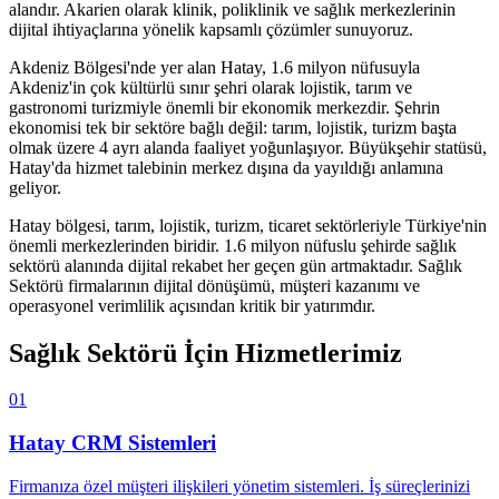
alandır. Akarien olarak klinik, poliklinik ve sağlık merkezlerinin
dijital ihtiyaçlarına yönelik kapsamlı çözümler sunuyoruz.
Akdeniz Bölgesi'nde yer alan Hatay, 1.6 milyon nüfusuyla
Akdeniz'in çok kültürlü sınır şehri olarak lojistik, tarım ve
gastronomi turizmiyle önemli bir ekonomik merkezdir. Şehrin
ekonomisi tek bir sektöre bağlı değil: tarım, lojistik, turizm başta
olmak üzere 4 ayrı alanda faaliyet yoğunlaşıyor. Büyükşehir statüsü,
Hatay'da hizmet talebinin merkez dışına da yayıldığı anlamına
geliyor.
Hatay
bölgesi,
tarım, lojistik, turizm, ticaret
sektörleriyle Türkiye'nin
önemli merkezlerinden biridir.
1.6 milyon
nüfuslu şehirde
sağlık
sektörü
alanında dijital rekabet her geçen gün artmaktadır.
Sağlık
Sektörü
firmalarının dijital dönüşümü, müşteri kazanımı ve
operasyonel verimlilik açısından kritik bir yatırımdır.
Sağlık Sektörü
İçin Hizmetlerimiz
01
Hatay
CRM Sistemleri
Firmanıza özel müşteri ilişkileri yönetim sistemleri. İş süreçlerinizi