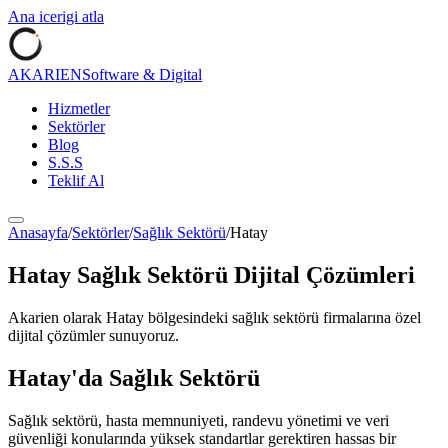
Ana icerigi atla
AKARIEN
Software & Digital
Hizmetler
Sektörler
Blog
S.S.S
Teklif Al
Anasayfa
/
Sektörler
/
Sağlık Sektörü
/
Hatay
Hatay
Sağlık Sektörü
Dijital Çözümleri
Akarien olarak
Hatay
bölgesindeki
sağlık sektörü
firmalarına özel
dijital çözümler sunuyoruz.
Hatay
'da
Sağlık Sektörü
Sağlık sektörü, hasta memnuniyeti, randevu yönetimi ve veri
güvenliği konularında yüksek standartlar gerektiren hassas bir