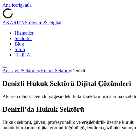
Ana icerigi atla
AKARIEN
Software & Digital
Hizmetler
Sektörler
Blog
S.S.S
Teklif Al
Anasayfa
/
Sektörler
/
Hukuk Sektörü
/
Denizli
Denizli
Hukuk Sektörü
Dijital Çözümleri
Akarien olarak
Denizli
bölgesindeki
hukuk sektörü
firmalarına özel d
Denizli
'da
Hukuk Sektörü
Hukuk sektörü, güven, profesyonellik ve erişilebilirlik üzerine kurulu 
hukuk bürolarının dijital görünürlüğünü güçlendiren çözümler sunuyo