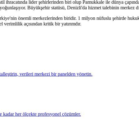
il ihracatında lider şehirlerinden biri olup Pamukkale ile dünya çapınd
t yoğunlaşıyor. Büyükşehir statüsü, Denizli'da hizmet talebinin merkez dı
rkiye'nin önemli merkezlerinden biridir.
1 milyon
nüfuslu şehirde
hukuk
verimlilik açısından kritik bir yatırımdır.
talleştirin, verileri merkezi bir panelden yönetin.
e kadar her ölçekte profesyonel çözümler.