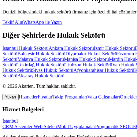
Denizli
bölgesindeki
hukuk sektörü
firmanız için özel dijital çözümler 
Teklif Alın
WhatsApp ile Yazın
Diğer Şehirlerde
Hukuk Sektörü
İstanbul
Hukuk Sektörü
Ankara
Hukuk Sektörü
İzmir
Hukuk Sektörü
Sektörü
Balıkesir
Hukuk Sektörü
Diyarbakır
Hukuk Sektörü
Erzurum
Sektörü
Malatya
Hukuk Sektörü
Manisa
Hukuk Sektörü
Mardin
Hukuk
Sektörü
Tekirdağ
Hukuk Sektörü
Trabzon
Hukuk Sektörü
Van
Hukuk 
Hukuk Sektörü
Sivas
Hukuk Sektörü
Afyonkarahisar
Hukuk Sektörü
K
Sektörü
Aksaray
Hukuk Sektörü
©
2026
Akarien
.
Tüm hakları saklıdır.
Hizmetler
Fiyatlar
Takip Programları
Vaka Çalışmaları
Örnekler
Yukarı
Hizmet Bolgeleri
İstanbul
CRM Sistemleri
Web Siteleri
Mobil Uygulamalar
Programatik SEO
GEO
Adalar, Arnavutköy, Ataşehir, Avcılar, Bağcılar
ve digerleri