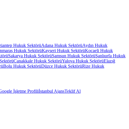
iantep
Hukuk Sektörü
Adana
Hukuk Sektörü
Aydın
Hukuk
nmaraş
Hukuk Sektörü
Kayseri
Hukuk Sektörü
Kocaeli
Hukuk
törü
Sakarya
Hukuk Sektörü
Samsun
Hukuk Sektörü
Şanlıurfa
Hukuk
Sektörü
Çanakkale
Hukuk Sektörü
Yalova
Hukuk Sektörü
Elazığ
rü
Bolu
Hukuk Sektörü
Düzce
Hukuk Sektörü
Rize
Hukuk
Google İşletme Profili
İstanbul Ajans
Teklif Al