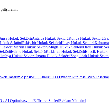
geliştirelim.
Bursa
Hukuk Sektörü
Antalya
Hukuk Sektörü
Konya
Hukuk Sektörü
Gaz
Hukuk Sektörü
Eskişehir
Hukuk Sektörü
Hatay
Hukuk Sektörü
Kahrama
 Sektörü
Mersin
Hukuk Sektörü
Muğla
Hukuk Sektörü
Ordu
Hukuk Sek
Sektörü
Edirne
Hukuk Sektörü
Kırklareli
Hukuk Sektörü
Bilecik
Hukuk 
ütahya
Hukuk Sektörü
Isparta
Hukuk Sektörü
Zonguldak
Hukuk Sektö
Web Tasarım Ajansı
SEO Analizi
SEO Fiyatları
Kurumsal Web Tasarım
 / AI Optimizasyonu
E-Ticaret Siteleri
Reklam Yönetimi