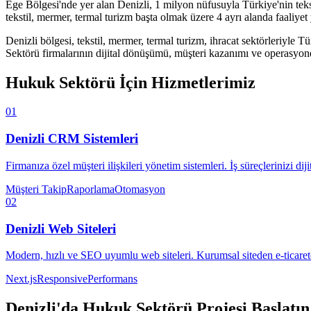
Ege Bölgesi'nde yer alan Denizli, 1 milyon nüfusuyla Türkiye'nin tekst
tekstil, mermer, termal turizm başta olmak üzere 4 ayrı alanda faaliye
Denizli
bölgesi,
tekstil, mermer, termal turizm, ihracat
sektörleriyle Tü
Sektörü
firmalarının dijital dönüşümü, müşteri kazanımı ve operasyonel 
Hukuk Sektörü
İçin Hizmetlerimiz
01
Denizli
CRM Sistemleri
Firmanıza özel müşteri ilişkileri yönetim sistemleri. İş süreçlerinizi diji
Müşteri Takip
Raporlama
Otomasyon
02
Denizli
Web Siteleri
Modern, hızlı ve SEO uyumlu web siteleri. Kurumsal siteden e-ticaret
Next.js
Responsive
Performans
Denizli
'da
Hukuk Sektörü
Projesi Başlatın