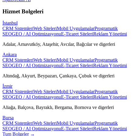
Hizmet Bolgeleri
İstanbul
CRM Sistemleri
Web Siteleri
Mobil Uygulamalar
Programatik
SEO
GEO / AI Optimizasyonu
E-Ticaret Siteleri
Reklam Yönetimi
Adalar, Arnavutköy, Ataşehir, Avcılar, Bağcılar
ve digerleri
Ankara
CRM Sistemleri
Web Siteleri
Mobil Uygulamalar
Programatik
SEO
GEO / AI Optimizasyonu
E-Ticaret Siteleri
Reklam Yönetimi
Altındağ, Akyurt, Beypazarı, Çankaya, Çubuk
ve digerleri
İzmir
CRM Sistemleri
Web Siteleri
Mobil Uygulamalar
Programatik
SEO
GEO / AI Optimizasyonu
E-Ticaret Siteleri
Reklam Yönetimi
Aliağa, Balçova, Bayraklı, Bergama, Bornova
ve digerleri
Bursa
CRM Sistemleri
Web Siteleri
Mobil Uygulamalar
Programatik
SEO
GEO / AI Optimizasyonu
E-Ticaret Siteleri
Reklam Yönetimi
Tum Bolgeler →