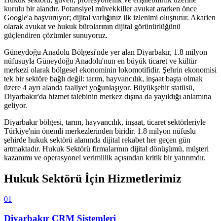
kurulu bir alandır. Potansiyel müvekkiller avukat ararken önce
Google'a başvuruyor; dijital varlığınız ilk izlenimi oluşturur. Akarien
olarak avukat ve hukuk bürolarının dijital görünürlüğünü
güçlendiren çözümler sunuyoruz.
Güneydoğu Anadolu Bölgesi'nde yer alan Diyarbakır, 1.8 milyon
nüfusuyla Güneydoğu Anadolu'nun en büyük ticaret ve kültür
merkezi olarak bölgesel ekonominin lokomotifidir. Şehrin ekonomisi
tek bir sektöre bağlı değil: tarım, hayvancılık, inşaat başta olmak
üzere 4 ayrı alanda faaliyet yoğunlaşıyor. Büyükşehir statüsü,
Diyarbakır'da hizmet talebinin merkez dışına da yayıldığı anlamına
geliyor.
Diyarbakır
bölgesi,
tarım, hayvancılık, inşaat, ticaret
sektörleriyle
Türkiye'nin önemli merkezlerinden biridir.
1.8 milyon
nüfuslu
şehirde
hukuk sektörü
alanında dijital rekabet her geçen gün
artmaktadır.
Hukuk Sektörü
firmalarının dijital dönüşümü, müşteri
kazanımı ve operasyonel verimlilik açısından kritik bir yatırımdır.
Hukuk Sektörü
İçin Hizmetlerimiz
01
Diyarbakır
CRM Sistemleri