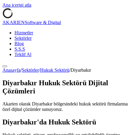
Ana icerigi atla
AKARIEN
Software & Digital
Hizmetler
Sektörler
Blog
S.S.S
Teklif Al
Anasayfa
/
Sektörler
/
Hukuk Sektörü
/
Diyarbakır
Diyarbakır
Hukuk Sektörü
Dijital
Çözümleri
Akarien olarak
Diyarbakır
bölgesindeki
hukuk sektörü
firmalarına
özel dijital çözümler sunuyoruz.
Diyarbakır
'da
Hukuk Sektörü
Hukuk sektörü, güven, profesyonellik ve erişilebilirlik üzerine