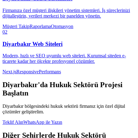
Firmanıza özel müşteri ilişkileri yönetim sistemleri. İş süreçlerinizi
dijitalleştirin, verileri merkezi bir panelden yönetin.
Müşteri Takip
Raporlama
Otomasyon
02
Diyarbakır
Web Siteleri
Modern, hızlı ve SEO uyumlu web siteleri. Kurumsal siteden e-
ticarete kadar her ölçekte profesyonel çözümler.
Next.js
Responsive
Performans
Diyarbakır
'da
Hukuk Sektörü
Projesi
Başlatın
Diyarbakır
bölgesindeki
hukuk sektörü
firmanız için özel dijital
çözümler geliştirelim.
Teklif Alın
WhatsApp ile Yazın
Diğer Şehirlerde
Hukuk Sektörü