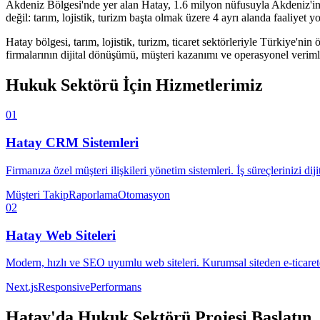
Akdeniz Bölgesi'nde yer alan Hatay, 1.6 milyon nüfusuyla Akdeniz'in ç
değil: tarım, lojistik, turizm başta olmak üzere 4 ayrı alanda faaliyet
Hatay
bölgesi,
tarım, lojistik, turizm, ticaret
sektörleriyle Türkiye'nin 
firmalarının dijital dönüşümü, müşteri kazanımı ve operasyonel verimlil
Hukuk Sektörü
İçin Hizmetlerimiz
01
Hatay
CRM Sistemleri
Firmanıza özel müşteri ilişkileri yönetim sistemleri. İş süreçlerinizi diji
Müşteri Takip
Raporlama
Otomasyon
02
Hatay
Web Siteleri
Modern, hızlı ve SEO uyumlu web siteleri. Kurumsal siteden e-ticaret
Next.js
Responsive
Performans
Hatay
'da
Hukuk Sektörü
Projesi Başlatın