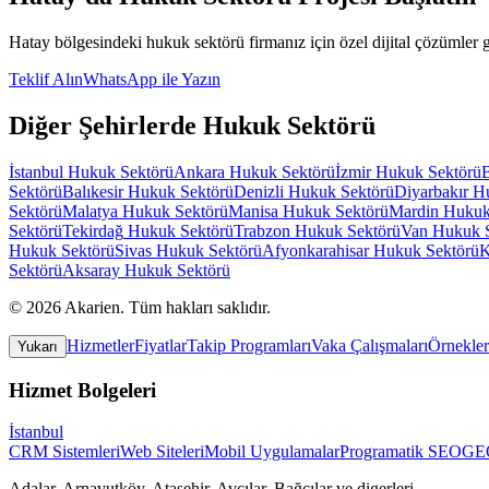
Hatay
bölgesindeki
hukuk sektörü
firmanız için özel dijital çözümler g
Teklif Alın
WhatsApp ile Yazın
Diğer Şehirlerde
Hukuk Sektörü
İstanbul
Hukuk Sektörü
Ankara
Hukuk Sektörü
İzmir
Hukuk Sektörü
Sektörü
Balıkesir
Hukuk Sektörü
Denizli
Hukuk Sektörü
Diyarbakır
Hu
Sektörü
Malatya
Hukuk Sektörü
Manisa
Hukuk Sektörü
Mardin
Hukuk
Sektörü
Tekirdağ
Hukuk Sektörü
Trabzon
Hukuk Sektörü
Van
Hukuk 
Hukuk Sektörü
Sivas
Hukuk Sektörü
Afyonkarahisar
Hukuk Sektörü
K
Sektörü
Aksaray
Hukuk Sektörü
©
2026
Akarien
.
Tüm hakları saklıdır.
Hizmetler
Fiyatlar
Takip Programları
Vaka Çalışmaları
Örnekler
Yukarı
Hizmet Bolgeleri
İstanbul
CRM Sistemleri
Web Siteleri
Mobil Uygulamalar
Programatik SEO
GEO
Adalar, Arnavutköy, Ataşehir, Avcılar, Bağcılar
ve digerleri