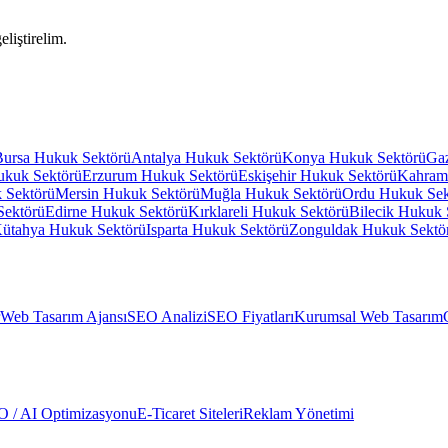
eliştirelim.
Bursa
Hukuk Sektörü
Antalya
Hukuk Sektörü
Konya
Hukuk Sektörü
Gaz
kuk Sektörü
Erzurum
Hukuk Sektörü
Eskişehir
Hukuk Sektörü
Kahram
 Sektörü
Mersin
Hukuk Sektörü
Muğla
Hukuk Sektörü
Ordu
Hukuk Sek
Sektörü
Edirne
Hukuk Sektörü
Kırklareli
Hukuk Sektörü
Bilecik
Hukuk 
ütahya
Hukuk Sektörü
Isparta
Hukuk Sektörü
Zonguldak
Hukuk Sektö
Web Tasarım Ajansı
SEO Analizi
SEO Fiyatları
Kurumsal Web Tasarım
 / AI Optimizasyonu
E-Ticaret Siteleri
Reklam Yönetimi