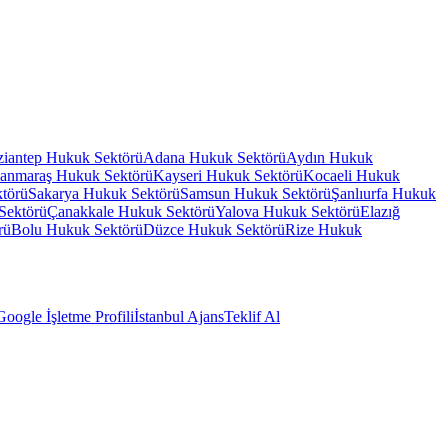
iantep
Hukuk Sektörü
Adana
Hukuk Sektörü
Aydın
Hukuk
anmaraş
Hukuk Sektörü
Kayseri
Hukuk Sektörü
Kocaeli
Hukuk
törü
Sakarya
Hukuk Sektörü
Samsun
Hukuk Sektörü
Şanlıurfa
Hukuk
Sektörü
Çanakkale
Hukuk Sektörü
Yalova
Hukuk Sektörü
Elazığ
rü
Bolu
Hukuk Sektörü
Düzce
Hukuk Sektörü
Rize
Hukuk
Google İşletme Profili
İstanbul Ajans
Teklif Al