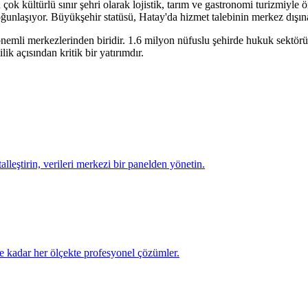
ok kültürlü sınır şehri olarak lojistik, tarım ve gastronomi turizmiyle 
 yoğunlaşıyor. Büyükşehir statüsü, Hatay'da hizmet talebinin merkez dışın
önemli merkezlerinden biridir.
1.6 milyon
nüfuslu şehirde
hukuk sektörü
ik açısından kritik bir yatırımdır.
talleştirin, verileri merkezi bir panelden yönetin.
e kadar her ölçekte profesyonel çözümler.