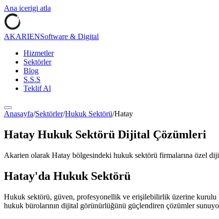
Ana icerigi atla
AKARIEN
Software & Digital
Hizmetler
Sektörler
Blog
S.S.S
Teklif Al
Anasayfa
/
Sektörler
/
Hukuk Sektörü
/
Hatay
Hatay
Hukuk Sektörü
Dijital Çözümleri
Akarien olarak
Hatay
bölgesindeki
hukuk sektörü
firmalarına özel dij
Hatay
'da
Hukuk Sektörü
Hukuk sektörü, güven, profesyonellik ve erişilebilirlik üzerine kurulu 
hukuk bürolarının dijital görünürlüğünü güçlendiren çözümler sunuyo