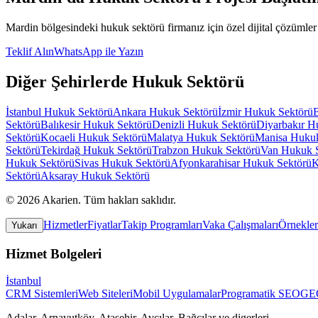
Mardin
bölgesindeki
hukuk sektörü
firmanız için özel dijital çözümler 
Teklif Alın
WhatsApp ile Yazın
Diğer Şehirlerde
Hukuk Sektörü
İstanbul
Hukuk Sektörü
Ankara
Hukuk Sektörü
İzmir
Hukuk Sektörü
Sektörü
Balıkesir
Hukuk Sektörü
Denizli
Hukuk Sektörü
Diyarbakır
Hu
Sektörü
Kocaeli
Hukuk Sektörü
Malatya
Hukuk Sektörü
Manisa
Hukuk
Sektörü
Tekirdağ
Hukuk Sektörü
Trabzon
Hukuk Sektörü
Van
Hukuk 
Hukuk Sektörü
Sivas
Hukuk Sektörü
Afyonkarahisar
Hukuk Sektörü
K
Sektörü
Aksaray
Hukuk Sektörü
©
2026
Akarien
.
Tüm hakları saklıdır.
Hizmetler
Fiyatlar
Takip Programları
Vaka Çalışmaları
Örnekler
Yukarı
Hizmet Bolgeleri
İstanbul
CRM Sistemleri
Web Siteleri
Mobil Uygulamalar
Programatik SEO
GEO
Adalar, Arnavutköy, Ataşehir, Avcılar, Bağcılar
ve digerleri