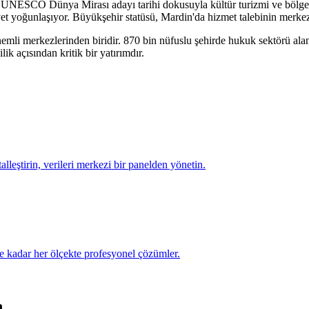
ESCO Dünya Mirası adayı tarihi dokusuyla kültür turizmi ve bölgesel 
liyet yoğunlaşıyor. Büyükşehir statüsü, Mardin'da hizmet talebinin merkez
nemli merkezlerinden biridir.
870 bin
nüfuslu şehirde
hukuk sektörü
alan
ik açısından kritik bir yatırımdır.
talleştirin, verileri merkezi bir panelden yönetin.
e kadar her ölçekte profesyonel çözümler.
n