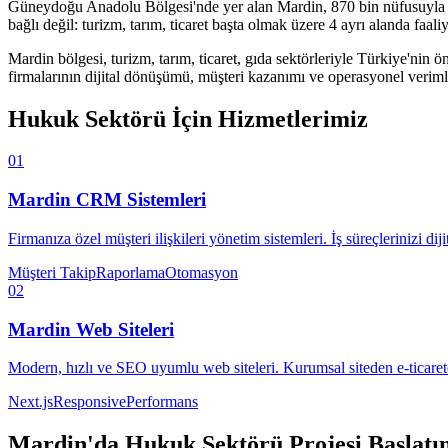
Güneydoğu Anadolu Bölgesi'nde yer alan Mardin, 870 bin nüfusuyla UN
bağlı değil: turizm, tarım, ticaret başta olmak üzere 4 ayrı alanda faa
Mardin
bölgesi,
turizm, tarım, ticaret, gıda
sektörleriyle Türkiye'nin ö
firmalarının dijital dönüşümü, müşteri kazanımı ve operasyonel verimlil
Hukuk Sektörü
İçin Hizmetlerimiz
01
Mardin
CRM Sistemleri
Firmanıza özel müşteri ilişkileri yönetim sistemleri. İş süreçlerinizi diji
Müşteri Takip
Raporlama
Otomasyon
02
Mardin
Web Siteleri
Modern, hızlı ve SEO uyumlu web siteleri. Kurumsal siteden e-ticaret
Next.js
Responsive
Performans
Mardin
'da
Hukuk Sektörü
Projesi Başlatı