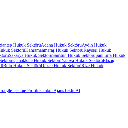
iantep
Hukuk Sektörü
Adana
Hukuk Sektörü
Aydın
Hukuk
ukuk Sektörü
Kahramanmaraş
Hukuk Sektörü
Kayseri
Hukuk
ktörü
Sakarya
Hukuk Sektörü
Samsun
Hukuk Sektörü
Şanlıurfa
Hukuk
Sektörü
Çanakkale
Hukuk Sektörü
Yalova
Hukuk Sektörü
Elazığ
rü
Bolu
Hukuk Sektörü
Düzce
Hukuk Sektörü
Rize
Hukuk
Google İşletme Profili
İstanbul Ajans
Teklif Al