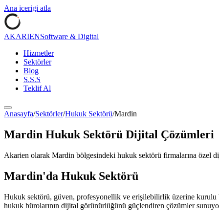
Ana icerigi atla
AKARIEN
Software & Digital
Hizmetler
Sektörler
Blog
S.S.S
Teklif Al
Anasayfa
/
Sektörler
/
Hukuk Sektörü
/
Mardin
Mardin
Hukuk Sektörü
Dijital Çözümleri
Akarien olarak
Mardin
bölgesindeki
hukuk sektörü
firmalarına özel d
Mardin
'da
Hukuk Sektörü
Hukuk sektörü, güven, profesyonellik ve erişilebilirlik üzerine kurulu 
hukuk bürolarının dijital görünürlüğünü güçlendiren çözümler sunuyo