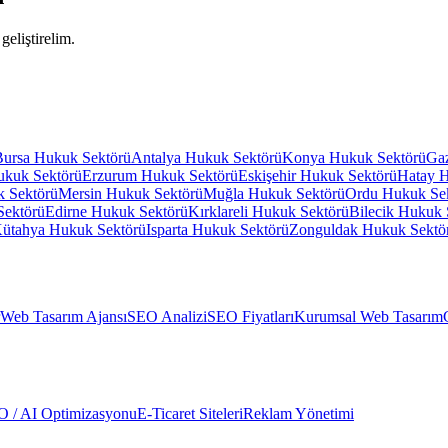
geliştirelim.
Bursa
Hukuk Sektörü
Antalya
Hukuk Sektörü
Konya
Hukuk Sektörü
Gaz
kuk Sektörü
Erzurum
Hukuk Sektörü
Eskişehir
Hukuk Sektörü
Hatay
H
 Sektörü
Mersin
Hukuk Sektörü
Muğla
Hukuk Sektörü
Ordu
Hukuk Se
Sektörü
Edirne
Hukuk Sektörü
Kırklareli
Hukuk Sektörü
Bilecik
Hukuk 
ütahya
Hukuk Sektörü
Isparta
Hukuk Sektörü
Zonguldak
Hukuk Sektö
Web Tasarım Ajansı
SEO Analizi
SEO Fiyatları
Kurumsal Web Tasarım
 / AI Optimizasyonu
E-Ticaret Siteleri
Reklam Yönetimi